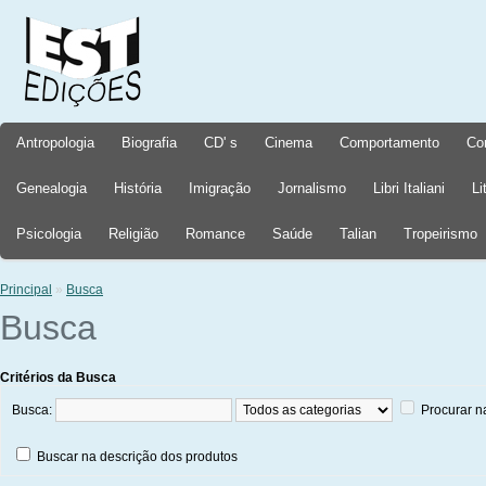
Antropologia
Biografia
CD' s
Cinema
Comportamento
Co
Genealogia
História
Imigração
Jornalismo
Libri Italiani
Li
Psicologia
Religião
Romance
Saúde
Talian
Tropeirismo
Principal
»
Busca
Busca
Critérios da Busca
Busca:
Procurar n
Buscar na descrição dos produtos