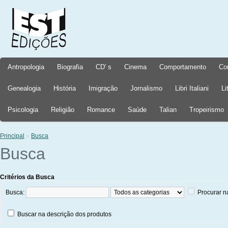
Antropologia
Biografia
CD' s
Cinema
Comportamento
Co
Genealogia
História
Imigração
Jornalismo
Libri Italiani
Li
Psicologia
Religião
Romance
Saúde
Talian
Tropeirismo
Principal
»
Busca
Busca
Critérios da Busca
Busca:
Procurar n
Buscar na descrição dos produtos