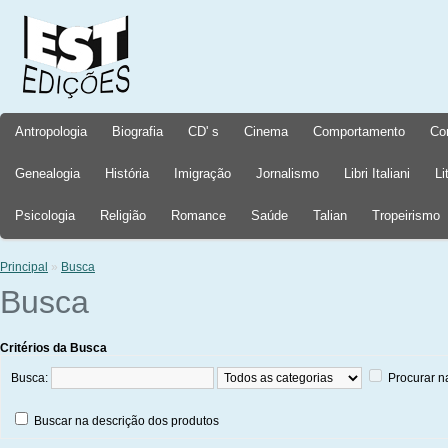
Antropologia
Biografia
CD' s
Cinema
Comportamento
Co
Genealogia
História
Imigração
Jornalismo
Libri Italiani
Li
Psicologia
Religião
Romance
Saúde
Talian
Tropeirismo
Principal
»
Busca
Busca
Critérios da Busca
Busca:
Procurar n
Buscar na descrição dos produtos