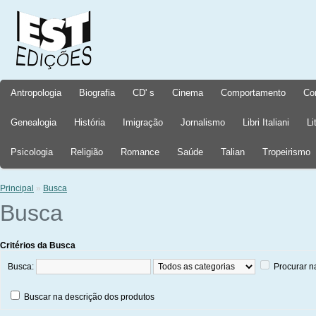
Antropologia
Biografia
CD' s
Cinema
Comportamento
Co
Genealogia
História
Imigração
Jornalismo
Libri Italiani
Li
Psicologia
Religião
Romance
Saúde
Talian
Tropeirismo
Principal
»
Busca
Busca
Critérios da Busca
Busca:
Procurar n
Buscar na descrição dos produtos