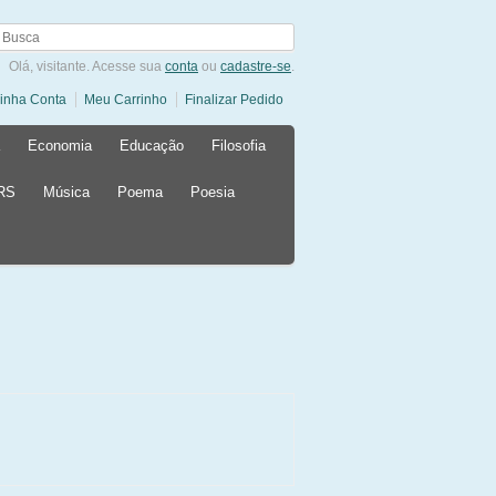
Olá, visitante. Acesse sua
conta
ou
cadastre-se
.
inha Conta
Meu Carrinho
Finalizar Pedido
Economia
Educação
Filosofia
 RS
Música
Poema
Poesia