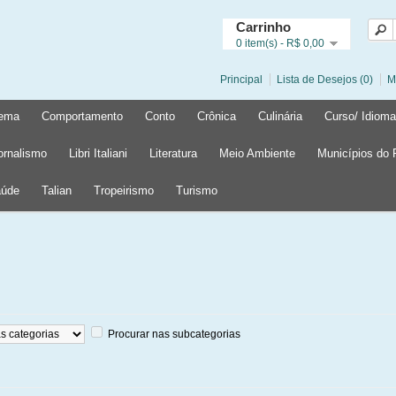
Carrinho
0 item(s) - R$ 0,00
Principal
Lista de Desejos (0)
M
ema
Comportamento
Conto
Crônica
Culinária
Curso/ Idioma
ornalismo
Libri Italiani
Literatura
Meio Ambiente
Municípios do
úde
Talian
Tropeirismo
Turismo
Procurar nas subcategorias