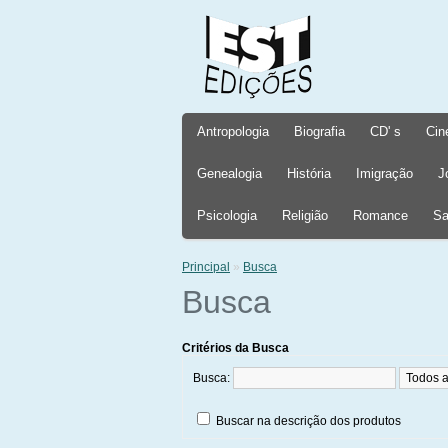
Antropologia
Biografia
CD' s
Cin
Genealogia
História
Imigração
J
Psicologia
Religião
Romance
Sa
Principal
»
Busca
Busca
Critérios da Busca
Busca:
Buscar na descrição dos produtos