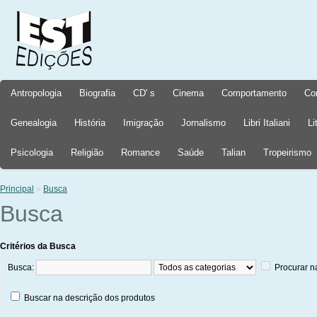
Antropologia
Biografia
CD' s
Cinema
Comportamento
Co
Genealogia
História
Imigração
Jornalismo
Libri Italiani
Li
Psicologia
Religião
Romance
Saúde
Talian
Tropeirismo
Principal
»
Busca
Busca
Critérios da Busca
Busca:
Procurar n
Buscar na descrição dos produtos