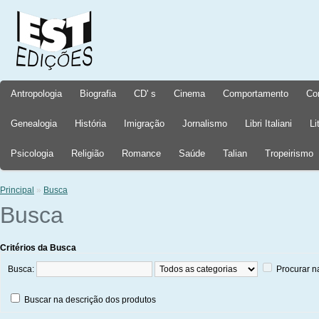
Antropologia
Biografia
CD' s
Cinema
Comportamento
Co
Genealogia
História
Imigração
Jornalismo
Libri Italiani
Li
Psicologia
Religião
Romance
Saúde
Talian
Tropeirismo
Principal
»
Busca
Busca
Critérios da Busca
Busca:
Procurar n
Buscar na descrição dos produtos