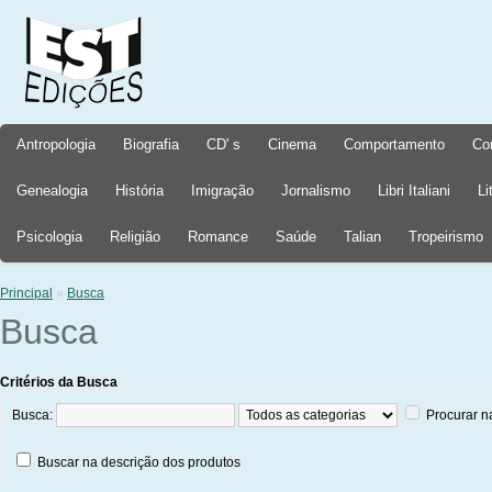
Antropologia
Biografia
CD' s
Cinema
Comportamento
Co
Genealogia
História
Imigração
Jornalismo
Libri Italiani
Li
Psicologia
Religião
Romance
Saúde
Talian
Tropeirismo
Principal
»
Busca
Busca
Critérios da Busca
Busca:
Procurar n
Buscar na descrição dos produtos