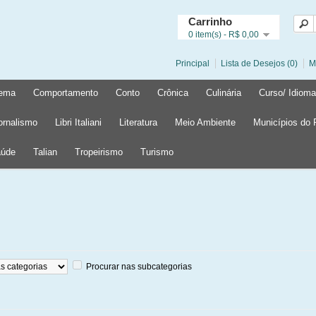
Carrinho
0 item(s) - R$ 0,00
Principal
Lista de Desejos (0)
M
ema
Comportamento
Conto
Crônica
Culinária
Curso/ Idioma
ornalismo
Libri Italiani
Literatura
Meio Ambiente
Municípios do
úde
Talian
Tropeirismo
Turismo
Procurar nas subcategorias