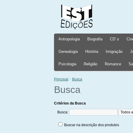
Antropologia
Biografia
CD' s
Cin
Genealogia
História
Imigração
J
Psicologia
Religião
Romance
Sa
Principal
»
Busca
Busca
Critérios da Busca
Busca:
Buscar na descrição dos produtos