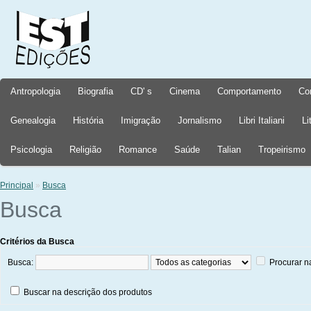
Antropologia
Biografia
CD' s
Cinema
Comportamento
Co
Genealogia
História
Imigração
Jornalismo
Libri Italiani
Li
Psicologia
Religião
Romance
Saúde
Talian
Tropeirismo
Principal
»
Busca
Busca
Critérios da Busca
Busca:
Procurar n
Buscar na descrição dos produtos