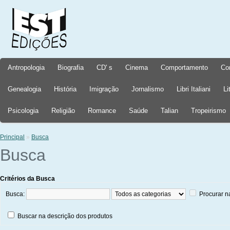
Antropologia
Biografia
CD' s
Cinema
Comportamento
Co
Genealogia
História
Imigração
Jornalismo
Libri Italiani
Li
Psicologia
Religião
Romance
Saúde
Talian
Tropeirismo
Principal
»
Busca
Busca
Critérios da Busca
Busca:
Procurar n
Buscar na descrição dos produtos