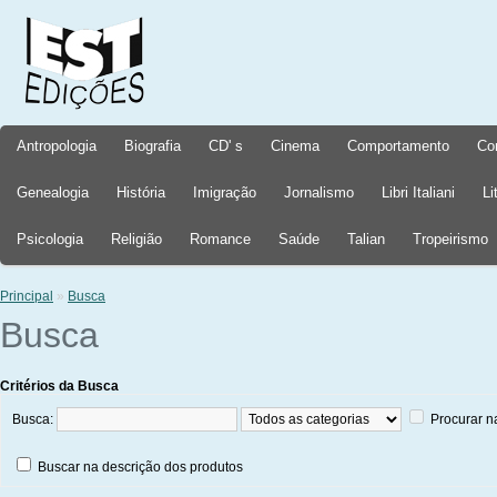
Antropologia
Biografia
CD' s
Cinema
Comportamento
Co
Genealogia
História
Imigração
Jornalismo
Libri Italiani
Li
Psicologia
Religião
Romance
Saúde
Talian
Tropeirismo
Principal
»
Busca
Busca
Critérios da Busca
Busca:
Procurar n
Buscar na descrição dos produtos