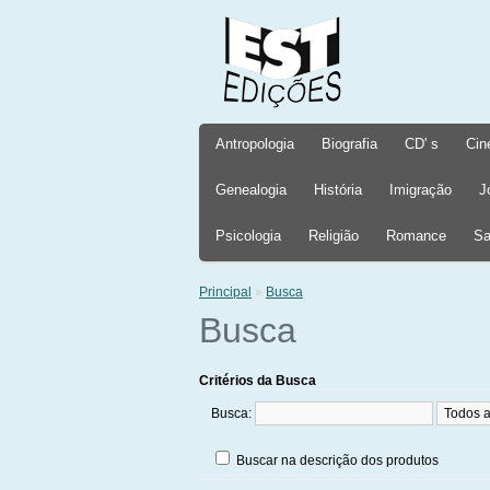
Antropologia
Biografia
CD' s
Cin
Genealogia
História
Imigração
J
Psicologia
Religião
Romance
Sa
Principal
»
Busca
Busca
Critérios da Busca
Busca:
Buscar na descrição dos produtos