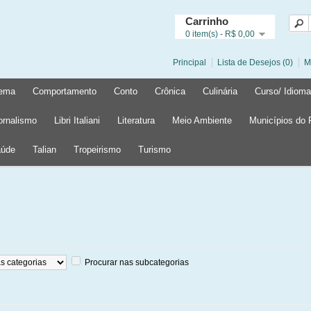
Carrinho
0 item(s) - R$ 0,00
Principal
Lista de Desejos (0)
M
ema
Comportamento
Conto
Crônica
Culinária
Curso/ Idioma
ornalismo
Libri Italiani
Literatura
Meio Ambiente
Municípios do
úde
Talian
Tropeirismo
Turismo
Procurar nas subcategorias