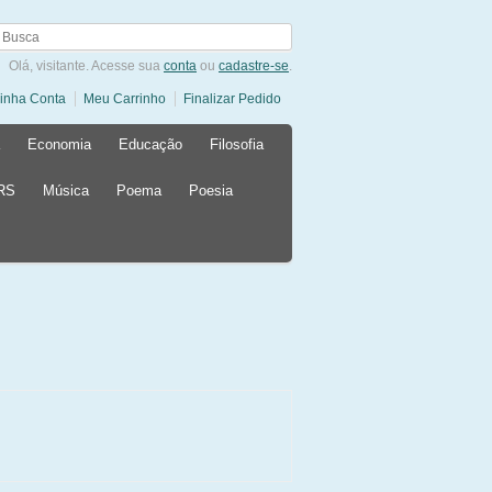
Olá, visitante. Acesse sua
conta
ou
cadastre-se
.
inha Conta
Meu Carrinho
Finalizar Pedido
Economia
Educação
Filosofia
 RS
Música
Poema
Poesia