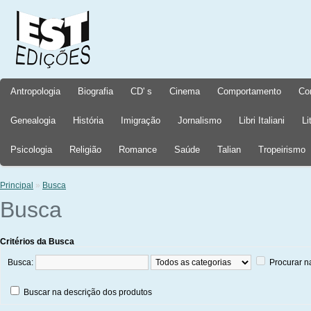
Antropologia
Biografia
CD' s
Cinema
Comportamento
Co
Genealogia
História
Imigração
Jornalismo
Libri Italiani
Li
Psicologia
Religião
Romance
Saúde
Talian
Tropeirismo
Principal
»
Busca
Busca
Critérios da Busca
Busca:
Procurar n
Buscar na descrição dos produtos