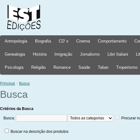
Antropologia
Biografia
CD' s
Cinema
Comportamento
Co
Genealogia
História
Imigração
Jornalismo
Libri Italiani
Li
Psicologia
Religião
Romance
Saúde
Talian
Tropeirismo
Principal
»
Busca
Busca
Critérios da Busca
Busca:
Procurar n
Buscar na descrição dos produtos