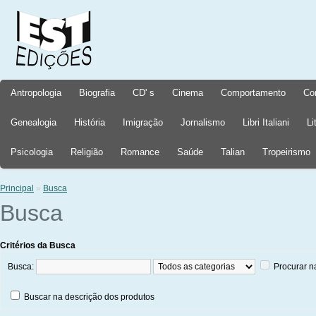
Antropologia
Biografia
CD' s
Cinema
Comportamento
Co
Genealogia
História
Imigração
Jornalismo
Libri Italiani
Li
Psicologia
Religião
Romance
Saúde
Talian
Tropeirismo
Principal
»
Busca
Busca
Critérios da Busca
Busca:
Procurar n
Buscar na descrição dos produtos