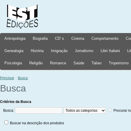
Antropologia
Biografia
CD' s
Cinema
Comportamento
Co
Genealogia
História
Imigração
Jornalismo
Libri Italiani
Li
Psicologia
Religião
Romance
Saúde
Talian
Tropeirismo
Principal
»
Busca
Busca
Critérios da Busca
Busca:
Procurar n
Buscar na descrição dos produtos