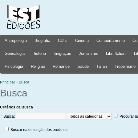
Antropologia
Biografia
CD' s
Cinema
Comportamento
Co
Genealogia
História
Imigração
Jornalismo
Libri Italiani
Li
Psicologia
Religião
Romance
Saúde
Talian
Tropeirismo
Principal
»
Busca
Busca
Critérios da Busca
Busca:
Procurar n
Buscar na descrição dos produtos