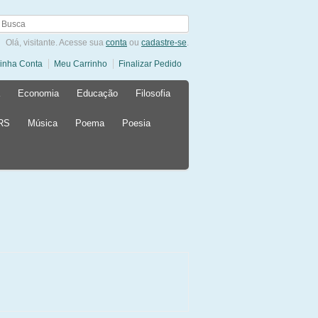
Olá, visitante. Acesse sua
conta
ou
cadastre-se
.
inha Conta
Meu Carrinho
Finalizar Pedido
Economia
Educação
Filosofia
 RS
Música
Poema
Poesia