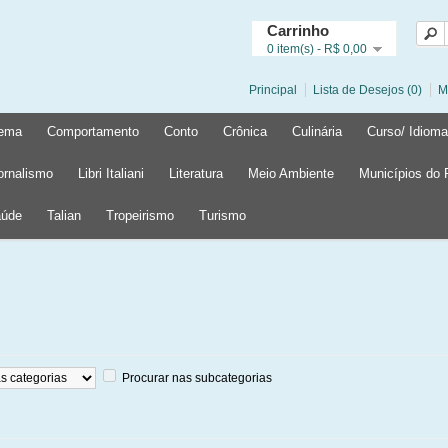
Carrinho
0 item(s) - R$ 0,00
Principal
Lista de Desejos (0)
M
ema
Comportamento
Conto
Crônica
Culinária
Curso/ Idioma
ornalismo
Libri Italiani
Literatura
Meio Ambiente
Municípios do
úde
Talian
Tropeirismo
Turismo
Procurar nas subcategorias