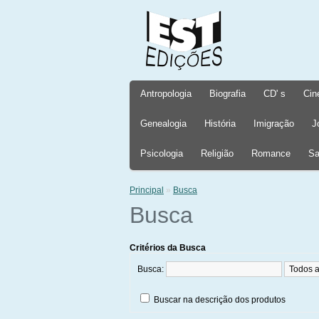
Antropologia
Biografia
CD' s
Cin
Genealogia
História
Imigração
J
Psicologia
Religião
Romance
Sa
Principal
»
Busca
Busca
Critérios da Busca
Busca:
Buscar na descrição dos produtos