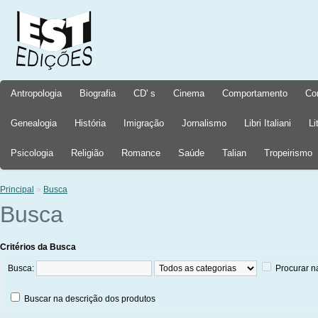
Antropologia
Biografia
CD' s
Cinema
Comportamento
Co
Genealogia
História
Imigração
Jornalismo
Libri Italiani
Li
Psicologia
Religião
Romance
Saúde
Talian
Tropeirismo
Principal
»
Busca
Busca
Critérios da Busca
Busca:
Procurar n
Buscar na descrição dos produtos