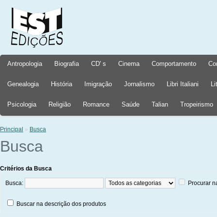
Antropologia
Biografia
CD' s
Cinema
Comportamento
Co
Genealogia
História
Imigração
Jornalismo
Libri Italiani
Li
Psicologia
Religião
Romance
Saúde
Talian
Tropeirismo
Principal
»
Busca
Busca
Critérios da Busca
Busca:
Procurar n
Buscar na descrição dos produtos