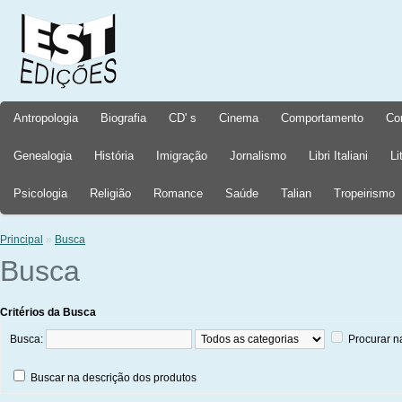
Antropologia
Biografia
CD' s
Cinema
Comportamento
Co
Genealogia
História
Imigração
Jornalismo
Libri Italiani
Li
Psicologia
Religião
Romance
Saúde
Talian
Tropeirismo
Principal
»
Busca
Busca
Critérios da Busca
Busca:
Procurar n
Buscar na descrição dos produtos