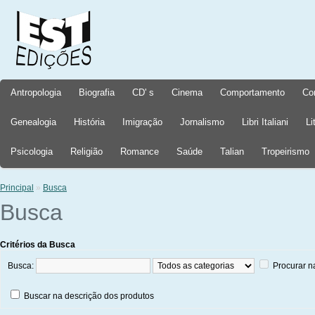
Antropologia
Biografia
CD' s
Cinema
Comportamento
Co
Genealogia
História
Imigração
Jornalismo
Libri Italiani
Li
Psicologia
Religião
Romance
Saúde
Talian
Tropeirismo
Principal
»
Busca
Busca
Critérios da Busca
Busca:
Procurar n
Buscar na descrição dos produtos