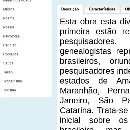
Municípios do RS
Descrição
Características
Ob
Música
Poema
Esta obra esta di
Poesia
primeira estão r
Psicologia
pesquisadore
Religião
genealogistas rep
Romance
brasileiros, or
Saúde
pesquisadores ind
Talian
estados de Ama
Tropeirismo
Maranhão, Pern
Turismo
Janeiro, São P
Catarina. Trata-s
inicial sobre o
brasileiro, mas