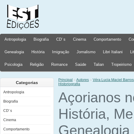
Antropologia
Biografia
CD' s
Cinema
Comportamento
Co
Genealogia
História
Imigração
Jornalismo
Libri Italiani
Li
Psicologia
Religião
Romance
Saúde
Talian
Tropeirismo
Principal
»
Autores
»
Véra Lucia Maciel Barroso
Categorias
Historiografia
Açorianos no
Antropologia
Biografia
História, M
CD' s
Cinema
Genealogia e
Comportamento