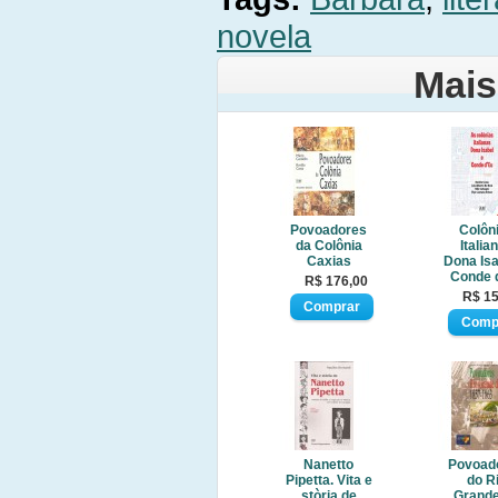
novela
Mais
Povoadores
Colôn
da Colônia
Italia
Caxias
Dona Isa
Conde 
R$ 176,00
R$ 15
Nanetto
Povoad
Pipetta. Vita e
do R
stòria de
Grande