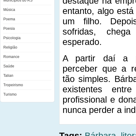
destaque na empr
Municípios do RS
entanto, algo está 
Música
um filho. Depoi
Poema
Poesia
sofridas, cheg
Psicologia
esperado.
Religião
A partir daí a 
Romance
perceber que a r
Saúde
Talian
tão simples. Bárb
Tropeirismo
existentes ent
Turismo
profissional e do
nunca perder a ind
Tags:
Bárbara
,
lite