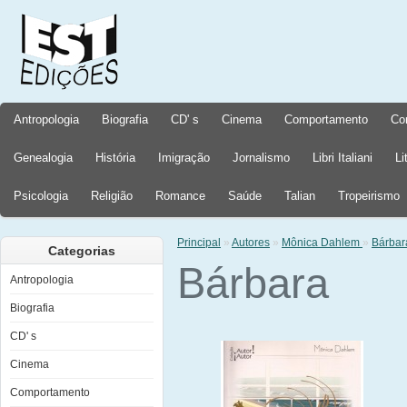
Antropologia
Biografia
CD' s
Cinema
Comportamento
Co
Genealogia
História
Imigração
Jornalismo
Libri Italiani
Li
Psicologia
Religião
Romance
Saúde
Talian
Tropeirismo
Principal
»
Autores
»
Mônica Dahlem
»
Bárbar
Categorias
Bárbara
Antropologia
Biografia
CD' s
Cinema
Comportamento