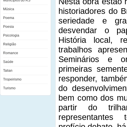
Nesta obra estão 
Municípios do RS
historiadores do B
Música
Poema
seriedade e gr
Poesia
desvendar o pap
Psicologia
História local, 
Religião
trabalhos aprese
Romance
Seminários e o
Saúde
primeiras sement
Talian
responder, també
Tropeirismo
do desenvolvimen
Turismo
bem como dos mun
partir do tril
representantes 
profício debate, h