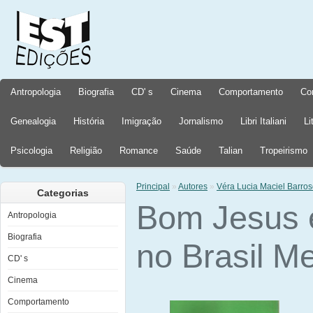
Antropologia
Biografia
CD' s
Cinema
Comportamento
Co
Genealogia
História
Imigração
Jornalismo
Libri Italiani
Li
Psicologia
Religião
Romance
Saúde
Talian
Tropeirismo
Principal
»
Autores
»
Véra Lucia Maciel Barroso
Categorias
Bom Jesus e
Antropologia
Biografia
no Brasil Me
CD' s
Cinema
Comportamento