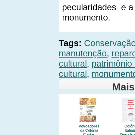
pecularidades e a
monumento.
Tags:
Conservaçã
manutenção
,
repar
cultural
,
patrimônio 
cultural
,
monumento
Mais
Povoadores
Colôn
da Colônia
Italia
Caxias
Dona Isa