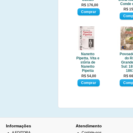
Conde 
R$ 176,00
R$ 15
Nanetto
Povoad
Pipetta. Vita e
do R
stòria de
Grande
Nanetto
Sul: 18
Pipetta
186
R$ 54,00
R$ 66
Informações
Atendimento
A EDITORA
Contate-nos