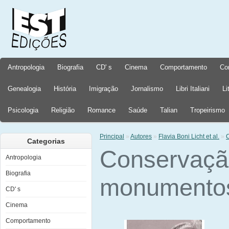
Antropologia
Biografia
CD' s
Cinema
Comportamento
Co
Genealogia
História
Imigração
Jornalismo
Libri Italiani
Li
Psicologia
Religião
Romance
Saúde
Talian
Tropeirismo
Principal
»
Autores
»
Flavia Boni Licht et al.
»
Categorias
Conservaçã
Antropologia
Biografia
monumento
CD' s
Cinema
Comportamento