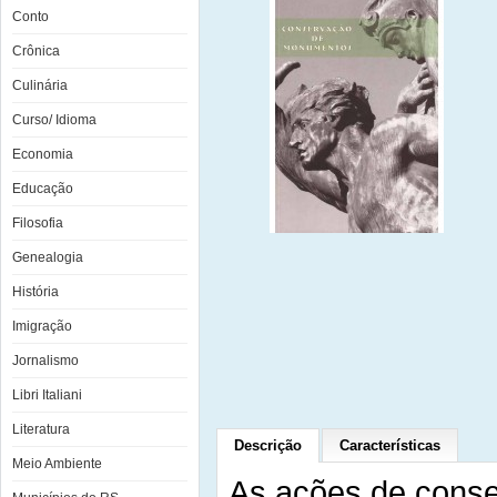
Conto
Crônica
Culinária
Curso/ Idioma
Economia
Educação
Filosofia
Genealogia
História
Imigração
Jornalismo
Libri Italiani
Literatura
Descrição
Características
Meio Ambiente
As ações de cons