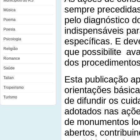
Municípios do RS
sempre precedidas
Música
pelo diagnóstico d
Poema
indispensáveis par
Poesia
específicas. E dev
Psicologia
Religião
que possibilite av
Romance
dos procedimentos
Saúde
Esta publicação a
Talian
orientações básica
Tropeirismo
Turismo
de difundir os cui
adotados nas açõe
de monumentos lo
abertos, contribuin