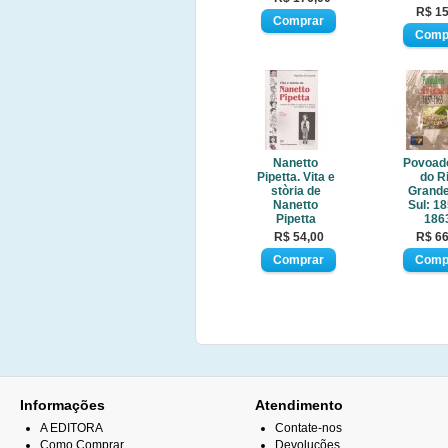
R$ 15
Nanetto
Povoad
Pipetta. Vita e
do R
stòria de
Grande
Nanetto
Sul: 18
Pipetta
186
R$ 54,00
R$ 66
Informações
Atendimento
A EDITORA
Contate-nos
Como Comprar
Devoluções