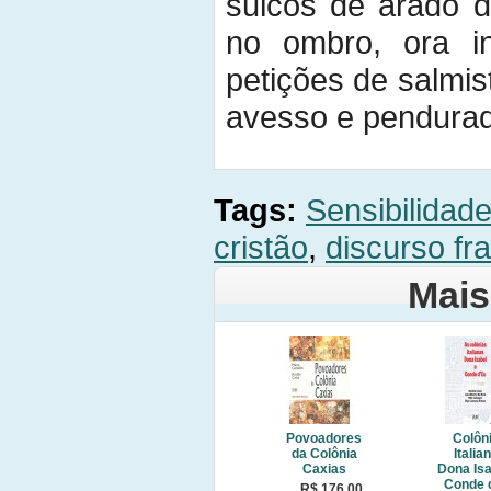
sulcos de arado d
no ombro, ora in
petições de salmis
avesso e pendurad
Tags:
Sensibilidad
cristão
,
discurso fr
Mais
Povoadores
Colôn
da Colônia
Italia
Caxias
Dona Isa
Conde 
R$ 176,00