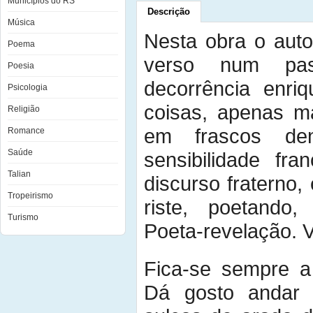
Municípios do RS
Descrição
Música
Nesta obra o auto
Poema
verso num pa
Poesia
decorrência enri
Psicologia
coisas, apenas ma
Religião
em frascos de
Romance
Saúde
sensibilidade fra
Talian
discurso fraterno,
Tropeirismo
riste, poetando,
Turismo
Poeta-revelação. 
Fica-se sempre a
Dá gosto andar 