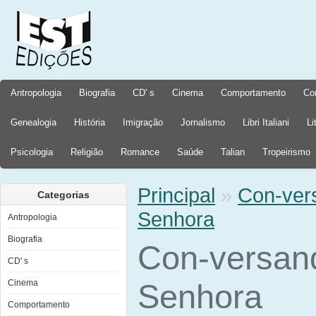
Antropologia
Biografia
CD' s
Cinema
Comportamento
Co
Genealogia
História
Imigração
Jornalismo
Libri Italiani
Li
Psicologia
Religião
Romance
Saúde
Talian
Tropeirismo
Principal
»
Con-ver
Categorias
Senhora
Antropologia
Biografia
Con-versan
CD' s
Cinema
Senhora
Comportamento