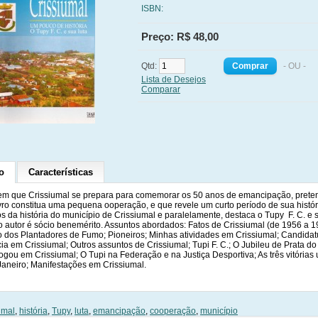
ISBN:
Preço: R$ 48,00
Qtd:
- OU -
Lista de Desejos
Comparar
o
Características
m que Crissiumal se prepara para comemorar os 50 anos de emancipação, pret
ivro constitua uma pequena ooperação, e que revele um curto período de sua histór
s da história do município de Crissiumal e paralelamente, destaca o Tupy F. C. e s
o autor é sócio benemérito. Assuntos abordados: Fatos de Crissiumal (de 1956 a 1
 dos Plantadores de Fumo; Pioneiros; Minhas atividades em Crissiumal; Candidatu
a em Crissiumal; Outros assuntos de Crissiumal; Tupi F. C.; O Jubileu de Prata do 
ogou em Crissiumal; O Tupi na Federação e na Justiça Desportiva; As três vitória
Janeiro; Manifestações em Crissiumal.
umal
,
história
,
Tupy
,
luta
,
emancipação
,
cooperação
,
município