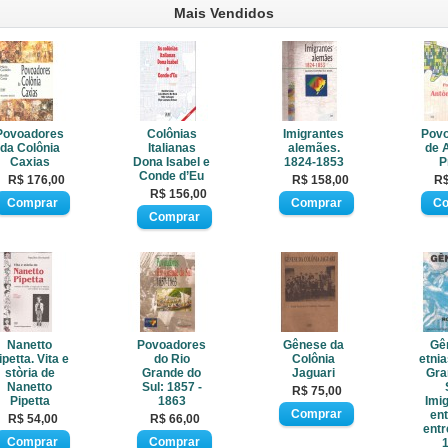
Mais Vendidos
Povoadores
Colônias
Imigrantes
Pov
da Colônia
Italianas
alemães.
de 
Caxias
Dona Isabel e
1824-1853
P
Conde d’Eu
R$ 176,00
R$ 158,00
R$
R$ 156,00
Nanetto
Povoadores
Gênese da
Gê
ipetta. Vita e
do Rio
Colônia
etnia
stòria de
Grande do
Jaguari
Gra
Nanetto
Sul: 1857 -
R$ 75,00
Pipetta
1863
Imi
en
R$ 54,00
R$ 66,00
entr