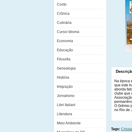
Conto
Crônica
Culinária
Curso/ Idioma
Economia
Educação
Filosofia
Genealogia
Descriçã
História
Na época e
que este l
Imigração
aborda fato
clube que 
Jornalismo
Associação
permanênci
Libri Italiani
O Grêmio j
no Rio de 
Literatura
Meio Ambiente
Tags:
Crissi