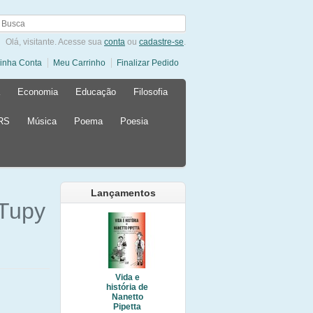
Olá, visitante. Acesse sua
conta
ou
cadastre-se
.
inha Conta
Meu Carrinho
Finalizar Pedido
Economia
Educação
Filosofia
 RS
Música
Poema
Poesia
Lançamentos
 Tupy
Vida e
história de
Nanetto
Pipetta