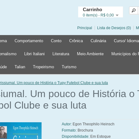
Carrinho
0 item(s) - R$ 0,00
Principal
Lista de Desejos (0)
M
ema
Comportamento
Conto
Crônica
Culinária
Curso/ Idioma
ornalismo
Libri Italiani
Literatura
Meio Ambiente
Municípios do
úde
Talian
Tropeirismo
Turismo
rissiumal. Um pouco de História o Tupy Futebol Clube e sua luta
siumal. Um pouco de História o
bol Clube e sua luta
Autor:
Egon Theophilo Heinsch
Formato:
Brochura
Disponibilidade:
Em Estoque