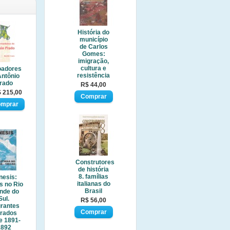
História do
município
de Carlos
Gomes:
imigração,
cultura e
oadores
resistência
Antônio
rado
R$ 44,00
 215,00
Construtores
de história
8. famílias
nesis:
italianas do
s no Rio
Brasil
nde do
Sul.
R$ 56,00
grantes
trados
e 1891-
1892