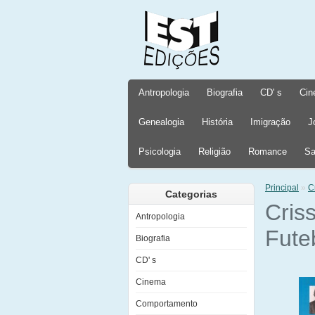
Antropologia
Biografia
CD' s
Cin
Genealogia
História
Imigração
J
Psicologia
Religião
Romance
Sa
Principal
»
C
Categorias
Cris
Antropologia
Fute
Biografia
CD' s
Cinema
Comportamento