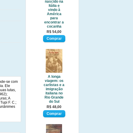
nascido na
Itália e
vindo à
América
para
encontrar a
cocanha
R$ 54,00
A longa
viagem: os
ende-se com
carlistas e a
ia. Ele
imigração
uas lutas,
italiana no
962);
Rio Grande
ras; A
do Sul
Tupi F. C.;
s unânimes
R$ 48,00