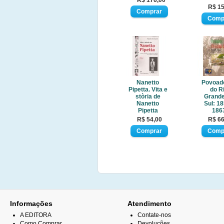
R$ 176,00
R$ 15
Nanetto
Povoad
Pipetta. Vita e
do R
stòria de
Grande
Nanetto
Sul: 18
Pipetta
186
R$ 54,00
R$ 66
Informações
Atendimento
A EDITORA
Contate-nos
Como Comprar
Devoluções