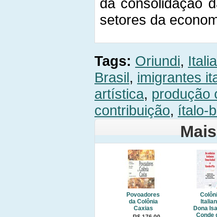
da consolidação 
setores da econom
Tags:
Oriundi
,
Itali
Brasil
,
imigrantes it
artística
,
produção c
contribuição
,
ítalo-b
Mais
Povoadores
Colôn
da Colônia
Italia
Caxias
Dona Isa
Conde 