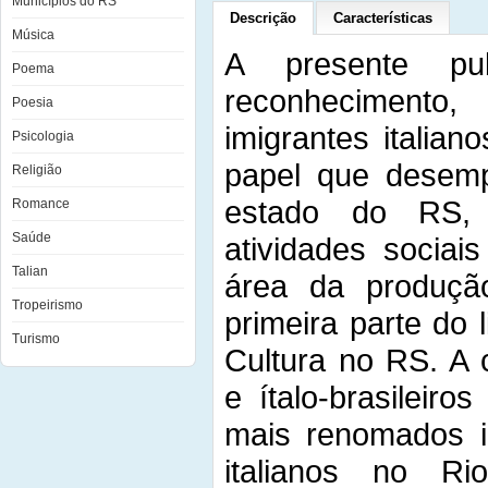
Municípios do RS
Descrição
Características
Música
A presente pub
Poema
reconhecimento
Poesia
imigrantes itali
Psicologia
papel que desemp
Religião
estado do RS,
Romance
Saúde
atividades sociai
Talian
área da produção 
Tropeirismo
primeira parte do 
Turismo
Cultura no RS. A c
e ítalo-brasileiro
mais renomados in
italianos no R