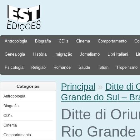
Antropologia
Biografia
CD' s
Cinema
Comportamento
Co
Genealogia
História
Imigração
Jornalismo
Libri Italiani
Li
Psicologia
Religião
Romance
Saúde
Talian
Tropeirismo
Principal
»
Ditte di 
Categorias
Grande do Sul – Bra
Antropologia
Biografia
Ditte di Oriu
CD' s
Cinema
Rio Grande 
Comportamento