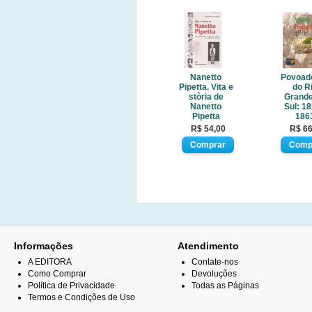
Nanetto
Povoad
Pipetta. Vita e
do R
stòria de
Grande
Nanetto
Sul: 18
Pipetta
186
R$ 54,00
R$ 66
Informações
Atendimento
A EDITORA
Contate-nos
Como Comprar
Devoluções
Política de Privacidade
Todas as Páginas
Termos e Condições de Uso