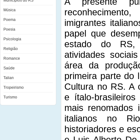
A presente pub
Municípios do RS
reconhecimento
Música
Poema
imigrantes itali
Poesia
papel que desemp
Psicologia
estado do RS,
Religião
atividades sociai
Romance
área da produção 
Saúde
primeira parte do 
Talian
Cultura no RS. A c
Tropeirismo
e ítalo-brasileiro
Turismo
mais renomados in
italianos no R
historiadores e esc
e Luis Alberto De