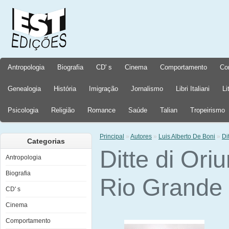
Antropologia
Biografia
CD' s
Cinema
Comportamento
Co
Genealogia
História
Imigração
Jornalismo
Libri Italiani
Li
Psicologia
Religião
Romance
Saúde
Talian
Tropeirismo
Principal
»
Autores
»
Luis Alberto De Boni
»
Di
Categorias
Ditte di Oriu
Antropologia
Biografia
Rio Grande 
CD' s
Cinema
Comportamento