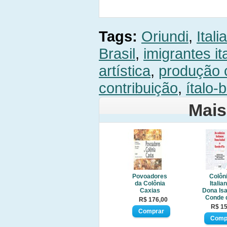
Tags:
Oriundi
,
Itali
Brasil
,
imigrantes it
artística
,
produção c
contribuição
,
ítalo-b
Mais
Povoadores
Colôn
da Colônia
Italia
Caxias
Dona Isa
Conde 
R$ 176,00
R$ 15