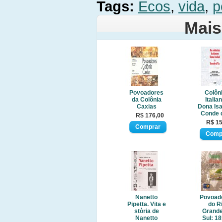
Tags:
Ecos
,
vida
,
p
Mais
Povoadores
Colôn
da Colônia
Italia
Caxias
Dona Isa
Conde 
R$ 176,00
R$ 15
Nanetto
Povoad
Pipetta. Vita e
do R
stòria de
Grande
Nanetto
Sul: 18