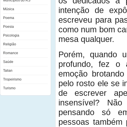
os dedicados a 
Municípios do RS
intenção de expô
Música
escreveu para pas
Poema
Poesia
como num bom car
Psicologia
mesa qualquer.
Religião
Porém, quando u
Romance
profundo, fez o 
Saúde
Talian
emoção brotando 
Tropeirismo
pelo rosto ele se 
Turismo
de escrever ap
insensível? Não
pensando só em
pessoas também p