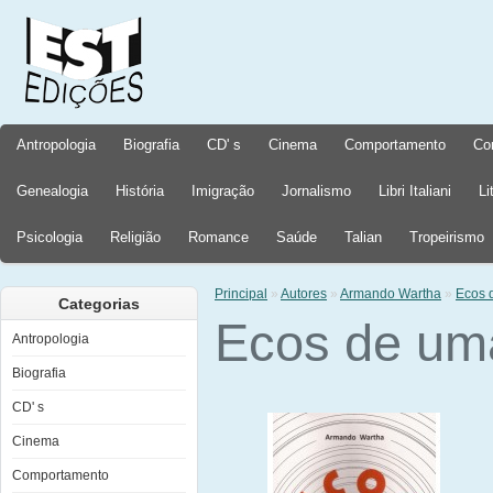
Antropologia
Biografia
CD' s
Cinema
Comportamento
Co
Genealogia
História
Imigração
Jornalismo
Libri Italiani
Li
Psicologia
Religião
Romance
Saúde
Talian
Tropeirismo
Principal
»
Autores
»
Armando Wartha
»
Ecos 
Categorias
Ecos de um
Antropologia
Biografia
CD' s
Cinema
Comportamento