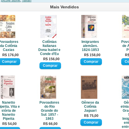
,
pìcole storie
,
Talian
Mais Vendidos
Povoadores
Colônias
Imigrantes
Pov
da Colônia
Italianas
alemães.
de 
Caxias
Dona Isabel e
1824-1853
P
Conde d’Eu
R$ 176,00
R$ 158,00
R$
R$ 156,00
Nanetto
Povoadores
Gênese da
Gê
ipetta. Vita e
do Rio
Colônia
etnia
stòria de
Grande do
Jaguari
Gra
Nanetto
Sul: 1857 -
R$ 75,00
Pipetta
1863
Imi
en
R$ 54,00
R$ 66,00
entr