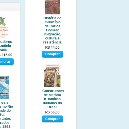
História do
município
de Carlos
Gomes:
imigração,
cultura e
oadores
resistência
Antônio
R$ 44,00
rado
 215,00
Construtores
de história
8. famílias
nesis:
italianas do
s no Rio
Brasil
nde do
R$ 56,00
Sul.
grantes
trados
e 1891-