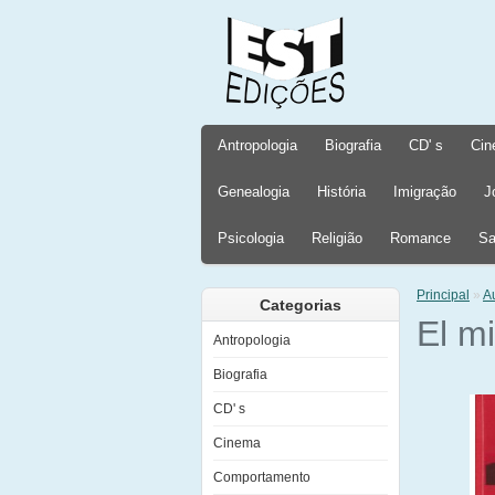
Antropologia
Biografia
CD' s
Cin
Genealogia
História
Imigração
J
Psicologia
Religião
Romance
Sa
Principal
»
A
Categorias
El mi
Antropologia
Biografia
CD' s
Cinema
Comportamento