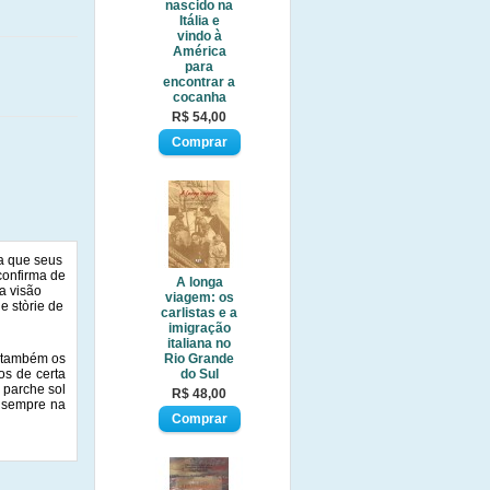
nascido na
Itália e
vindo à
América
para
encontrar a
cocanha
R$ 54,00
ra que seus
confirma de
A longa
a visão
viagem: os
e stòrie de
carlistas e a
imigração
italiana no
s também os
Rio Grande
os de certa
do Sul
, parche sol
R$ 48,00
á sempre na