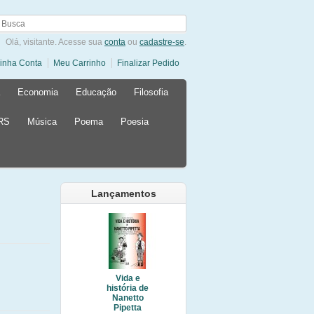
Olá, visitante. Acesse sua
conta
ou
cadastre-se
.
inha Conta
Meu Carrinho
Finalizar Pedido
Economia
Educação
Filosofia
 RS
Música
Poema
Poesia
Lançamentos
Vida e
história de
Nanetto
Pipetta