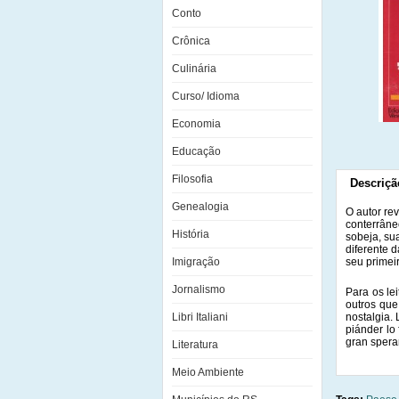
Conto
Crônica
Culinária
Curso/ Idioma
Economia
Educação
Filosofia
Descriçã
Genealogia
O autor re
conterrâne
História
sobeja, su
diferente d
Imigração
seu primeir
Jornalismo
Para os le
outros que
Libri Italiani
nostalgia. 
piánder lo
gran spera
Literatura
Meio Ambiente