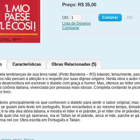
Preço: R$ 35,00
Qtd:
- OU -
Lista de Desejos
Comparar
o
Características
Obras Relacionadas (5)
vela lembranças de sua terra natal, (Pinto Bandeira – RS) lutando, tenazmente, pa
os não percam a afeição e o respeito por suas dignas origens. Nesta obra o autor 
a desenvoltura em escrever o dialeto com graça e humor. Mas, oferece ao leitor um
a colônia italiana, vivenciada por pessoas mais idosas. Completa contando le pìcol
o livro.
itores principalmente os que conhecem o dialeto para sentir o sabor original, ma
 se guiam pelo texto em português, ficam encantados e ao mesmo tempo, tomad
L’è la vita dea stòria taliana, e mostra el rider e el piánder, pì el ríder che el piánder
 fá quel che nol gá speransa, ma el Talian se el piánde, anca el ride, parche el g
nsa nel cor. Obra escrita em Português e Talian.