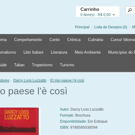
Carrinho
0 item(s) - R$ 0,00
Principal
Lista de Desejos (0)
M
ema
Comportamento
Conto
Crônica
Culinária
Curso/ Idioma
ornalismo
Libri Italiani
Literatura
Meio Ambiente
Municípios do
úde
Talian
Tropeirismo
Turismo
utores
»
Darcy Loss Luzzatto
»
El mio paese l’è così
o paese l’è così
Autor:
Darcy Loss Luzzatto
Formato:
Brochura
Disponibilidade:
Em Estoque
ISBN:
9788585038594