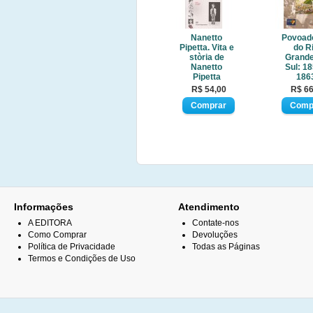
Nanetto
Povoad
Pipetta. Vita e
do R
stòria de
Grande
Nanetto
Sul: 18
Pipetta
186
R$ 54,00
R$ 66
Informações
Atendimento
A EDITORA
Contate-nos
Como Comprar
Devoluções
Política de Privacidade
Todas as Páginas
Termos e Condições de Uso