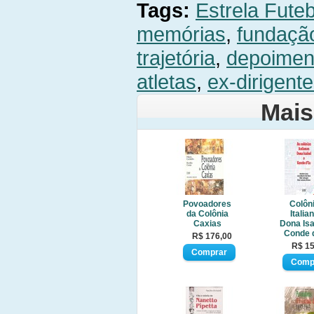
Tags:
Estrela Fute
memórias
,
fundaçã
trajetória
,
depoimen
atletas
,
ex-dirigent
Mais
Povoadores
Colôn
da Colônia
Italia
Caxias
Dona Isa
Conde 
R$ 176,00
R$ 15