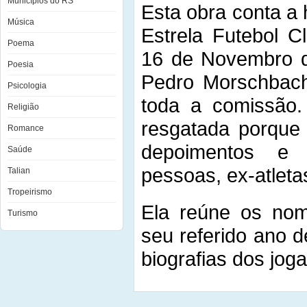
Municípios do RS
Esta obra conta a 
Música
Estrela Futebol C
Poema
16 de Novembro de
Poesia
Pedro Morschbache
Psicologia
toda a comissão. 
Religião
resgatada porque 
Romance
depoimentos e 
Saúde
pessoas, ex-atletas
Talian
Tropeirismo
Ela reúne os nom
Turismo
seu referido ano 
biografias dos jog