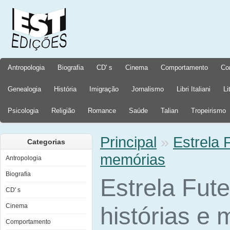
Antropologia
Biografia
CD' s
Cinema
Comportamento
Co
Genealogia
História
Imigração
Jornalismo
Libri Italiani
Li
Psicologia
Religião
Romance
Saúde
Talian
Tropeirismo
Principal
»
Estrela 
Categorias
memórias
Antropologia
Biografia
Estrela Fut
CD' s
Cinema
histórias e
Comportamento