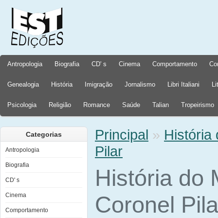
Antropologia
Biografia
CD' s
Cinema
Comportamento
Co
Genealogia
História
Imigração
Jornalismo
Libri Italiani
Li
Psicologia
Religião
Romance
Saúde
Talian
Tropeirismo
Principal
»
História
Categorias
Pilar
Antropologia
Biografia
História do 
CD' s
Cinema
Coronel Pila
Comportamento