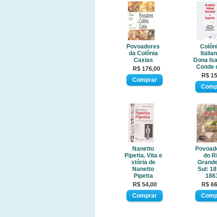
Povoadores
Colôn
da Colônia
Italia
Caxias
Dona Isa
Conde 
R$ 176,00
R$ 15
Nanetto
Povoad
Pipetta. Vita e
do R
stòria de
Grande
Nanetto
Sul: 18
Pipetta
186
R$ 54,00
R$ 66