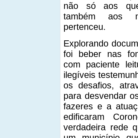
não só aos que
também aos mu
pertenceu.
Explorando docume
foi beber nas fon
com paciente leit
ilegíveis testemu
os desafios, atra
para desvendar os
fazeres e a atua
edificaram Coro
verdadeira rede 
um município qu