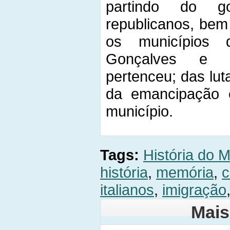
partindo do go
republicanos, be
os municípios 
Gonçalves e G
pertenceu; das lu
da emancipação 
município.
Tags:
História do M
história
,
memória
,
c
italianos
,
imigração
Mais