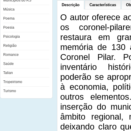
Municípios do RS
Descrição
Características
Ob
Música
O autor oferece ao
Poema
os coronel-pila
Poesia
restaura em gr
Psicologia
memória de 130 
Religião
Coronel Pilar. 
Romance
Saúde
inventário histó
Talian
poderão se apropr
Tropeirismo
à economia, polít
Turismo
outros elemento
inserção do muni
âmbito regional, 
deixando claro qu