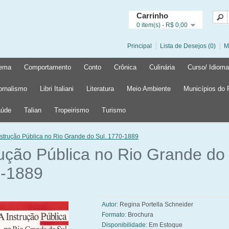
Carrinho
0 item(s) - R$ 0,00
Principal
Lista de Desejos (0)
M
ema
Comportamento
Conto
Crônica
Culinária
Curso/ Idioma
ornalismo
Libri Italiani
Literatura
Meio Ambiente
Municípios do
úde
Talian
Tropeirismo
Turismo
nstrução Pública no Rio Grande do Sul. 1770-1889
rução Pública no Rio Grande do 
-1889
Autor:
Regina Portella Schneider
Formato:
Brochura
Disponibilidade:
Em Estoque