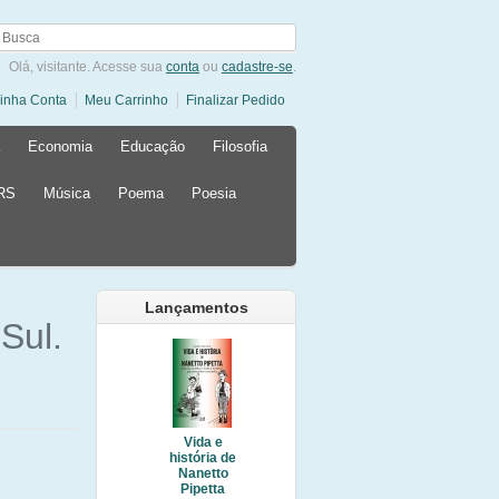
Olá, visitante. Acesse sua
conta
ou
cadastre-se
.
inha Conta
Meu Carrinho
Finalizar Pedido
Economia
Educação
Filosofia
 RS
Música
Poema
Poesia
Lançamentos
Sul.
Vida e
história de
Nanetto
Pipetta