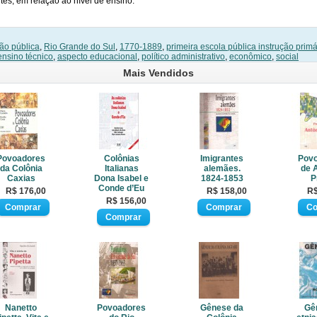
es, em relação ao nível de ensino.
ção pública
,
Rio Grande do Sul
,
1770-1889
,
primeira escola pública instrução primá
ensino técnico
,
aspecto educacional
,
político administrativo
,
econômico
,
social
Mais Vendidos
Povoadores
Colônias
Imigrantes
Pov
da Colônia
Italianas
alemães.
de 
Caxias
Dona Isabel e
1824-1853
P
Conde d’Eu
R$ 176,00
R$ 158,00
R$
R$ 156,00
Nanetto
Povoadores
Gênese da
Gê