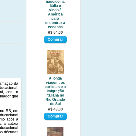
nascido na
Itália e
vindo à
América
para
encontrar a
cocanha
R$ 54,00
A longa
viagem: os
clamação da
carlistas e a
ducacional,
imigração
mal, com a
italiana no
ormador que
Rio Grande
do Sul
R$ 48,00
a no RS, em
educacional
omo após a
, a autora
ducacional
nas décadas