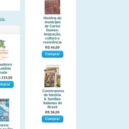
História do
ria
,
município
de Carlos
Gomes:
imigração,
cultura e
resistência
R$ 44,00
oadores
Antônio
rado
 215,00
Construtores
de história
8. famílias
italianas do
Brasil
R$ 56,00
nesis: