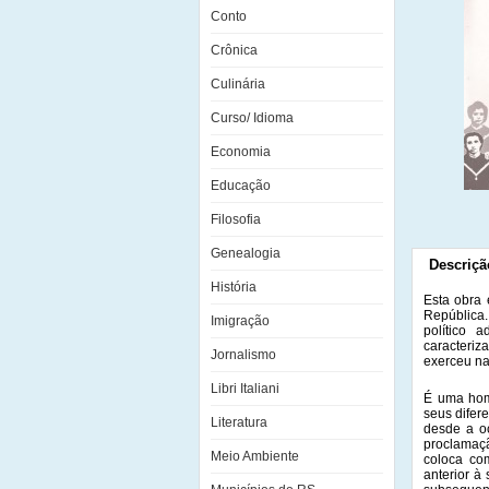
Conto
Crônica
Culinária
Curso/ Idioma
Economia
Educação
Filosofia
Genealogia
Descriçã
História
Esta obra 
República.
Imigração
político 
caracteriz
Jornalismo
exerceu na
Libri Italiani
É uma home
seus difer
Literatura
desde a o
proclamaç
Meio Ambiente
coloca co
anterior à