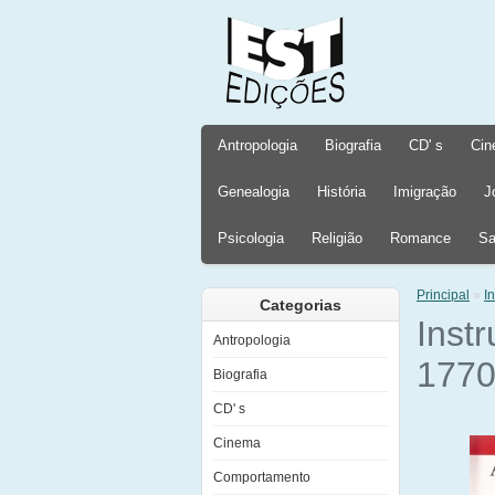
Antropologia
Biografia
CD' s
Cin
Genealogia
História
Imigração
J
Psicologia
Religião
Romance
Sa
Principal
»
I
Categorias
Inst
Antropologia
1770
Biografia
CD' s
Cinema
Comportamento