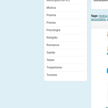
Municípios do RS
subsequent
Música
Poema
Tags:
Instru
secundária
,
Poesia
Psicologia
Religião
Romance
Saúde
Talian
Tropeirismo
Turismo