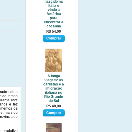
nascido na
Itália e
vindo à
América
para
encontrar a
cocanha
R$ 54,00
A longa
viagem: os
carlistas e a
imigração
Paulo sob a
italiana no
te do tempo
Rio Grande
urante este
do Sul
ianos e fez
R$ 48,00
imentos de
re, mais do
rovíncia de
e gradativo