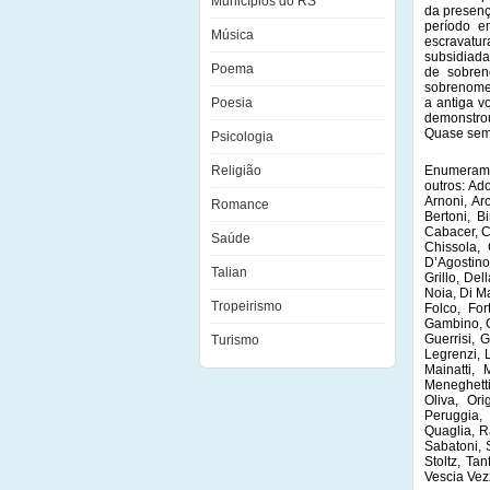
Municípios do RS
da presenç
período e
Música
escravatu
subsidiada
Poema
de sobren
sobrenomes
Poesia
a antiga v
demonstrou
Quase semp
Psicologia
Religião
Enumeramo
outros: Ado
Arnoni, Aro
Romance
Bertoni, Bi
Cabacer, C
Saúde
Chissola, 
D’Agostino
Talian
Grillo, De
Noia, Di Ma
Tropeirismo
Folco, For
Gambino, G
Guerrisi, 
Turismo
Legrenzi, 
Mainatti,
Meneghetti
Oliva, Ori
Peruggia, 
Quaglia, R
Sabatoni, 
Stoltz, Tan
Vescia Vezz