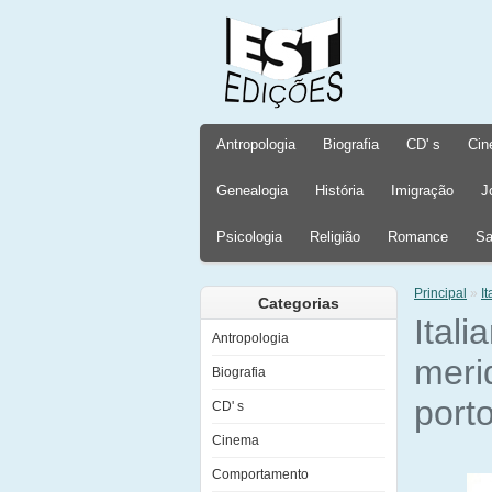
Antropologia
Biografia
CD' s
Cin
Genealogia
História
Imigração
J
Psicologia
Religião
Romance
Sa
Principal
»
I
Categorias
Itali
Antropologia
meri
Biografia
port
CD' s
Cinema
Comportamento