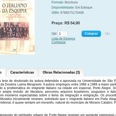
Formato:
Brochura
Disponibilidade:
Em Estoque
ISBN:
9788575170496
Preço: R$ 54,00
Qtd:
- OU -
Lista de Desejos
Comparar
o
Características
Obras Relacionadas (3)
a tese de doutorado da autora defendida e aprovada na Universidade de São 
 da Doutora Laima Mesgravis. A autora empregou entre 1986 a 1989 a maior par
do a problemática do imigrante italiano na cidade em especial, Porto Alegre. D
z ampla revisão de literatura, percorreu arquivos brasileiros, uruguaios e ital
com inúmeros especialistas sobre o tema da imigração e emigração. Os proced
tilizados inicialmente revelam, sobretudo que o imigrante italiano em Porto Aleg
idional, é quase sempre um moranês, natural do município de Morano Calabro, P
paroquiais do perímetro urbano de Porto Alegre revelam um aumento expressivo 