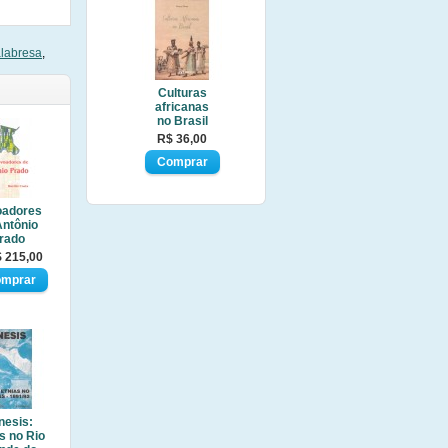
labresa
,
Culturas
africanas
no Brasil
R$ 36,00
oadores
Antônio
rado
 215,00
nesis:
s no Rio