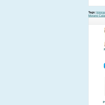
Tags:
Imigra
Morano Cala
P