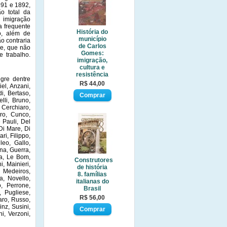
891 e 1892,
o total da
 imigração
a frequente
História do
o, além de
município
o contraria
de Carlos
re, que não
Gomes:
e trabalho.
imigração,
cultura e
resistência
gre dentre
R$ 44,00
iel, Anzani,
di, Bertaso,
elli, Bruno,
 Cerchiaro,
aro, Cunco,
 Pauli, Del
Di Mare, Di
ri, Filippo,
leo, Gallo,
na, Guerra,
ia, Le Bom,
Construtores
, Mainieri,
de história
 Medeiros,
8. famílias
a, Novello,
italianas do
o, Perrone,
Brasil
, Pugliese,
R$ 56,00
aro, Russo,
nz, Susini,
ni, Verzoni,