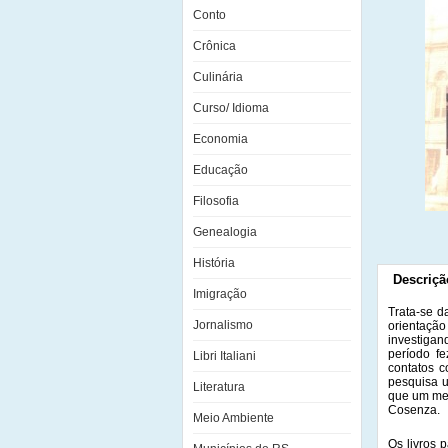
Conto
Crônica
Culinária
Curso/ Idioma
Economia
Educação
Filosofia
Genealogia
História
Descriçã
Imigração
Trata-se d
Jornalismo
orientação
investigan
período fe
Libri Italiani
contatos 
pesquisa u
Literatura
que um mer
Cosenza.
Meio Ambiente
Os livros 