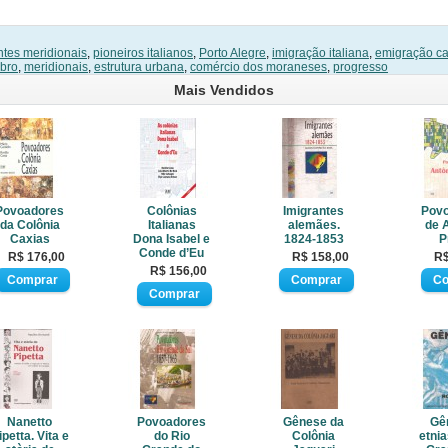
ntes meridionais
,
pioneiros italianos
,
Porto Alegre
,
imigração italiana
,
emigração ca
bro
,
meridionais
,
estrutura urbana
,
comércio dos moraneses
,
progresso
Mais Vendidos
Povoadores
Colônias
Imigrantes
Pov
da Colônia
Italianas
alemães.
de 
Caxias
Dona Isabel e
1824-1853
P
Conde d’Eu
R$ 176,00
R$ 158,00
R$
R$ 156,00
Nanetto
Povoadores
Gênese da
Gê
ipetta. Vita e
do Rio
Colônia
etnia