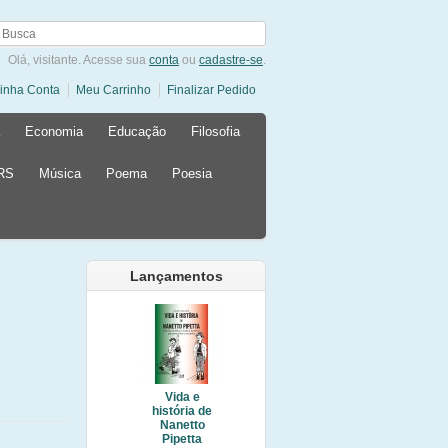
Olá, visitante. Acesse sua
conta
ou
cadastre-se
.
inha Conta
Meu Carrinho
Finalizar Pedido
Economia
Educação
Filosofia
 RS
Música
Poema
Poesia
Lançamentos
Vida e
história de
Nanetto
Pipetta