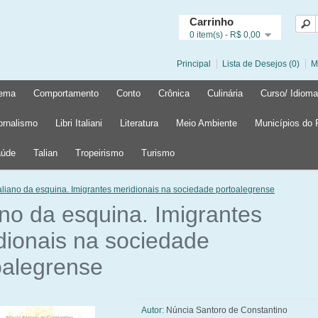
Carrinho
0 item(s) - R$ 0,00
Principal
Lista de Desejos (0)
M
ema
Comportamento
Conto
Crônica
Culinária
Curso/ Idioma
ornalismo
Libri Italiani
Literatura
Meio Ambiente
Municípios do
úde
Talian
Tropeirismo
Turismo
taliano da esquina. Imigrantes meridionais na sociedade portoalegrense
ano da esquina. Imigrantes
dionais na sociedade
oalegrense
Autor:
Núncia Santoro de Constantino