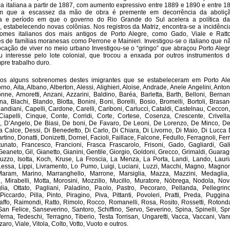
a italiana a partir de 1887, com aumento expressivo entre 1889 e 1890 e entre 1
m que a escassez da mão de obra é premente em decorrência da aboliçã
ra e período em que o governo do Rio Grande do Sul acelera a política da
, estabelecendo novas colônias. Nos registros da Matriz, encontra-se a incidênci
omes italianos dos mais antigos de Porto Alegre, como Gado, Viale e Ratt
 de famílias moranesas como Perrone e Mainieri. Investigou-se o italiano que nã
ocação de viver no meio urbano Investigou-se o “gringo” que abraçou Porto Aleg
 interesse pelo lote colonial, que trocou a enxada por outros instrumentos d
re trabalho duro.
s alguns sobrenomes destes imigrantes que se estabeleceram em Porto Ale
rno, Aita, Albano, Alberton, Alessi, Alighieri, Aloise, Andrade, Anele Angelini, Anton
nne, Arnoretti, Anzani, Azzarini, Baldino, Baréa, Barletta, Barth, Belloni, Bernar
na, Blachi, Blando, Blotta, Bonini, Boni, Borelli, Bosio, Bromelli, Bortoli, Brasan
andiani, Capelli, Cardone, Carelli, Cariboni, Carlucci, Cataldi, Castelnau, Ceccon,
Ciapelli, Cinque, Conte, Corridi, Corte, Cortese, Cosenza, Crescente, Crivell
, D’Angelo, De Biasi, De boni, De Favaro, De Leoni, De Lorenzo, De Minco, De
lla Calce, Dessi, Di Benedetto, Di Carlo, Di Chiara, Di Livorno, Di Maio, Di Lucca 
rtino, Donatti, Donizetti, Dornel, Facioli, Faillace, Falcone, Fedullo, Ferragnoli, Ferra
tunato, Francesco, Francioni, Frasca Frascarolo, Frisoni, Gado, Gagliardi, Gali
eaneto, Gil, Gianetto, Gianini, Gentile, Giorgio, Goldoni, Grecco, Grimaldi, Guarag
Guzzo, Isotta, Koch, Kruse, La Froscia, La Menza, La Porta, Landi, Lando, Laur
Lessa, Lippi, Livramento, Lo Pumo, Luigi, Luciani, Luzzi, Macchi, Magno, Magnoni
 Maram, Marino, Marranghello, Marrone, Marsiglia, Mazza, Mazzini, Medaglia,
, Mirabelli, Motta, Morosini, Mozzillo, Mucillo, Muratore, Nóbrega, Nodola, Nov
glia, Ottato, Pagliani, Paladino, Paolo, Pastro, Pecoraro, Pellanda, Pellegrin
Piccardo, Pilla, Pinto, Piragino, Piva, Pittanti, Povoleri, Pratti, Preda, Puggina
affo, Raimondi, Ratto, Rimolo, Rocco, Romanelli, Rosa, Rosito, Rossetti, Rotond
San Felice, Sanseverino, Santoro, Schiffino, Servo, Severino, Spina, Spinelli, Spri
ferna, Tedeschi, Terragno, Tiberio, Testa Torrisan, Ungaretti, Vacca, Vaccani, Van
aro, Viale, Vitola, Colto, Votto, Vuoto e outros.