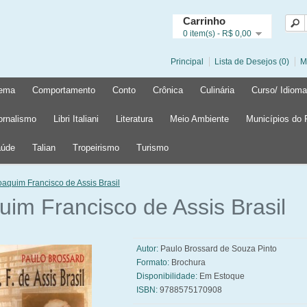
Carrinho
0 item(s) - R$ 0,00
Principal
Lista de Desejos (0)
M
ema
Comportamento
Conto
Crônica
Culinária
Curso/ Idioma
ornalismo
Libri Italiani
Literatura
Meio Ambiente
Municípios do
úde
Talian
Tropeirismo
Turismo
oaquim Francisco de Assis Brasil
uim Francisco de Assis Brasil
Autor:
Paulo Brossard de Souza Pinto
Formato:
Brochura
Disponibilidade:
Em Estoque
ISBN:
9788575170908