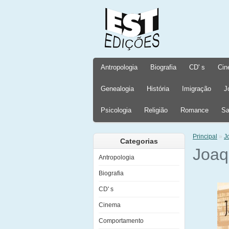
Antropologia
Biografia
CD' s
Cin
Genealogia
História
Imigração
J
Psicologia
Religião
Romance
Sa
Principal
»
J
Categorias
Joaq
Antropologia
Biografia
CD' s
Cinema
Comportamento