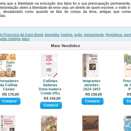
vela que a fidelidade na evocação dos fatos foi a sua preocupação permanente
nterpretação deles a liberdade de errar seja um direito de quem escreve; o estilo é
, desataviado como quando se fala de coisas da terra, antigas que com
das.
m Francisco de Assis Brasil
,
biografia
,
história
,
ação
,
pensamento
,
República
,
escr
vida; história
,
fatos
Mais Vendidos
Povoadores
Colônias
Imigrantes
Pov
da Colônia
Italianas
alemães.
de 
Caxias
Dona Isabel e
1824-1853
P
Conde d’Eu
R$ 176,00
R$ 158,00
R$
R$ 156,00