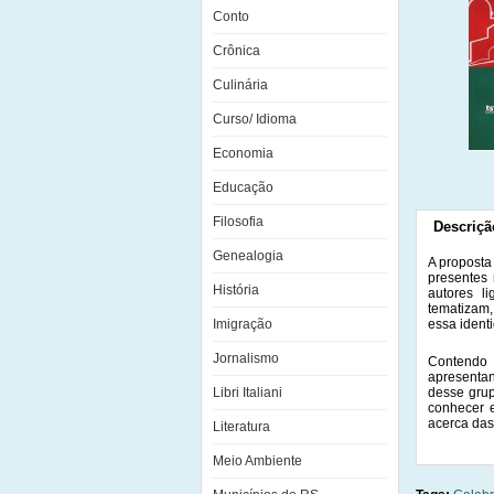
Conto
Crônica
Culinária
Curso/ Idioma
Economia
Educação
Filosofia
Descriçã
Genealogia
A proposta
presentes 
História
autores l
tematizam, 
Imigração
essa ident
Jornalismo
Contendo 
apresenta
Libri Italiani
desse grup
conhecer e
acerca das
Literatura
Meio Ambiente