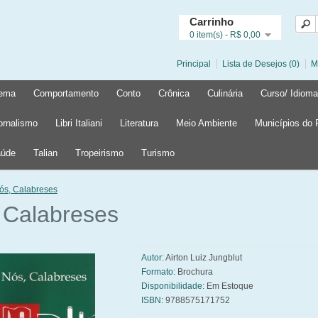
Carrinho
0 item(s) - R$ 0,00
Principal
Lista de Desejos (0)
M
ema
Comportamento
Conto
Crônica
Culinária
Curso/ Idioma
ornalismo
Libri Italiani
Literatura
Meio Ambiente
Municípios do
úde
Talian
Tropeirismo
Turismo
ós, Calabreses
 Calabreses
Autor:
Airton Luiz Jungblut
Formato:
Brochura
Disponibilidade:
Em Estoque
ISBN:
9788575171752