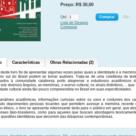
Preço: R$ 30,00
Qtd:
- OU -
Lista de Desejos
Comparar
o
Características
Obras Relacionadas (2)
 deste livro foi de apresentar algumas vozes pelas quais a identidade e a memóri
no sul do Brasil podem se tornar audíveis. Trata-se de uma coletânea de te
igados à comunidade calabresa porto alegrense e estudiosos acadêmicos d
sob diversos ângulos, as memórias, o acervo cultural, os sinais distintivos, ... qu
idade cultural ainda tão pouco compreendida no Brasil em suas especificidades.
análises acadêmicas, informações curiosas sobre os usos e costumes dos ca
ndo depoimentos pessoas tocantes que permitem acessar a memória recente 
o étnico, o livro se apresenta interessante tanto para o público em geral, que de
sses ítalo-brasileiros, como para aqueles que buscam abordagens teoricament
 questões identitárias que decorrem das diásporas contemporâneas.