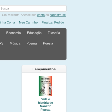
Olá, visitante. Acesse sua
conta
ou
cadastre-se
.
inha Conta
Meu Carrinho
Finalizar Pedido
Economia
Educação
Filosofia
 RS
Música
Poema
Poesia
Lançamentos
Vida e
história de
Nanetto
Pipetta