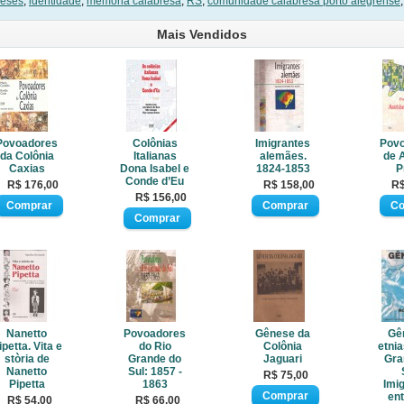
reses
,
identidade
,
memória calabresa
,
RS
,
comunidade calabresa porto alegrense
Mais Vendidos
Povoadores
Colônias
Imigrantes
Pov
da Colônia
Italianas
alemães.
de 
Caxias
Dona Isabel e
1824-1853
P
Conde d’Eu
R$ 176,00
R$ 158,00
R$
R$ 156,00
Nanetto
Povoadores
Gênese da
Gê
ipetta. Vita e
do Rio
Colônia
etnia
stòria de
Grande do
Jaguari
Gra
Nanetto
Sul: 1857 -
R$ 75,00
Pipetta
1863
Imi
en
R$ 54,00
R$ 66,00