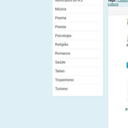
Municípios do RS
Tags:
Calab
cultura
Música
Poema
Poesia
Psicologia
Religião
Romance
Saúde
Talian
Tropeirismo
Turismo
P