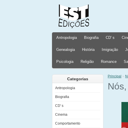
Antropologia
Biografia
CD' s
Cin
Genealogia
História
Imigração
J
Psicologia
Religião
Romance
Sa
Principal
»
N
Categorias
Nós,
Antropologia
Biografia
CD' s
Cinema
Comportamento