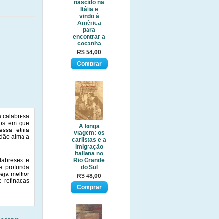
nascido na
Itália e
vindo à
América
para
encontrar a
cocanha
R$ 54,00
a calabresa
xtos em que
A longa
essa etnia
viagem: os
e dão alma a
carlistas e a
imigração
italiana no
labreses e
Rio Grande
e profunda
do Sul
seja melhor
R$ 48,00
e refinadas