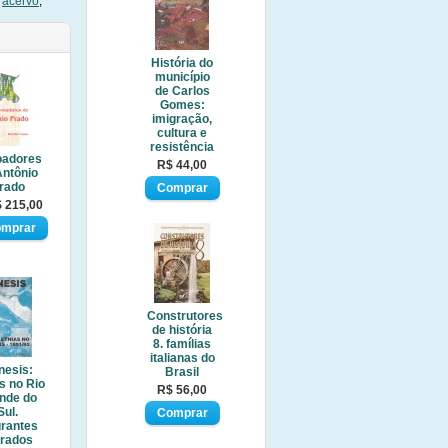
,
acervo
,
História do
município
de Carlos
Gomes:
imigração,
cultura e
resistência
oadores
R$ 44,00
Antônio
rado
 215,00
Construtores
de história
8. famílias
italianas do
nesis:
Brasil
s no Rio
R$ 56,00
nde do
Sul.
grantes
trados