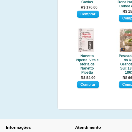
Caxias
Dona Isa
Conde 
R$ 176,00
R$ 15
Nanetto
Povoad
Pipetta. Vita e
do R
stòria de
Grande
Nanetto
Sul: 18
Pipetta
186
R$ 54,00
R$ 66
Informações
Atendimento