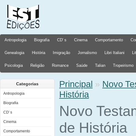
Antropologia
Biografia
CD' s
Cinema
Comportamento
Co
Genealogia
História
Imigração
Jornalismo
Libri Italiani
Li
Psicologia
Religião
Romance
Saúde
Talian
Tropeirismo
Principal
»
Novo Te
Categorias
História
Antropologia
Biografia
Novo Testa
CD' s
Cinema
de História
Comportamento