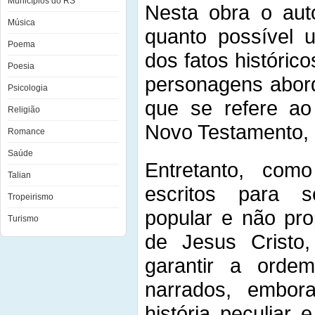
Municípios do RS
Nesta obra o aut
Música
quanto possível 
Poema
dos fatos histórico
Poesia
personagens abord
Psicologia
que se refere ao
Religião
Novo Testamento, i
Romance
Saúde
Entretanto, com
Talian
escritos para 
Tropeirismo
popular e não pro
Turismo
de Jesus Crist
garantir a ordem
narrados, embor
história peculiar e