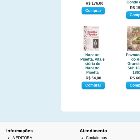
Conde 
R$ 176,00
R$ 15
Nanetto
Povoad
Pipetta. Vita e
do R
stòria de
Grande
Nanetto
Sul: 18
Pipetta
186
R$ 54,00
R$ 66
Informações
Atendimento
A EDITORA
Contate-nos