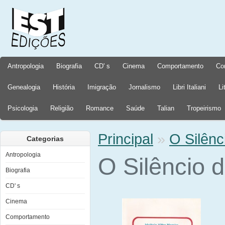
Antropologia
Biografia
CD' s
Cinema
Comportamento
Co
Genealogia
História
Imigração
Jornalismo
Libri Italiani
Li
Psicologia
Religião
Romance
Saúde
Talian
Tropeirismo
Principal
»
O Silên
Categorias
Antropologia
O Silêncio
Biografia
CD' s
Cinema
Comportamento