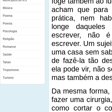
foge também ao l
Municípios do RS
acham que para 
Música
prática, nem hab
Poema
Poesia
longe daqueles
Psicologia
escrever, não é
Religião
escrever. Um sujei
Romance
uma casa sem saber
Saúde
de fazê-la tão de
Talian
ela pode vir, não s
Tropeirismo
mas também a des
Turismo
Da mesma forma, o
fazer uma cirurgi
como cortar o cor