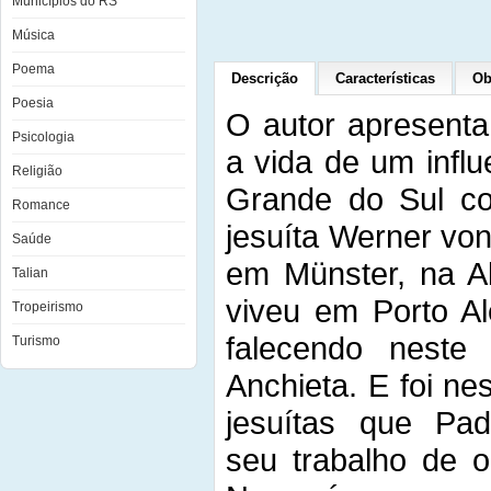
Municípios do RS
Música
Poema
Descrição
Características
Ob
Poesia
O autor apresenta
Psicologia
a vida de um influ
Religião
Grande do Sul co
Romance
jesuíta Werner vo
Saúde
em Münster, na 
Talian
viveu em Porto Al
Tropeirismo
falecendo neste
Turismo
Anchieta. E foi nes
jesuítas que Pa
seu trabalho de o