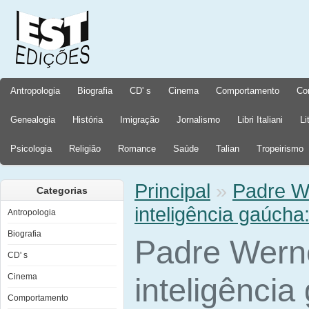
Antropologia
Biografia
CD' s
Cinema
Comportamento
Co
Genealogia
História
Imigração
Jornalismo
Libri Italiani
Li
Psicologia
Religião
Romance
Saúde
Talian
Tropeirismo
Principal
»
Padre We
Categorias
inteligência gaúch
Antropologia
Biografia
Padre Werne
CD' s
Cinema
inteligência
Comportamento