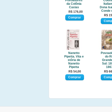
Povoadores
Colôn
da Colônia
Italia
Caxias
Dona Isa
Conde 
R$ 176,00
R$ 15
Nanetto
Povoad
Pipetta. Vita e
do R
stòria de
Grande
Nanetto
Sul: 18
Pipetta
186
R$ 54,00
R$ 66