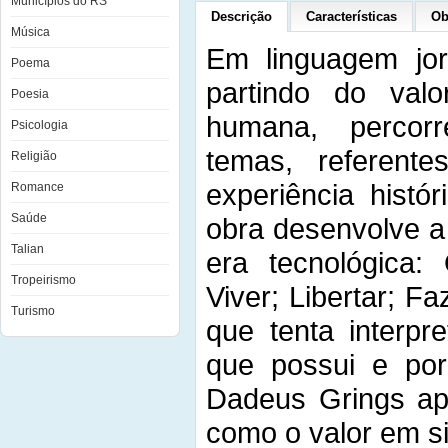
Municípios do RS
Descrição
Características
Ob
Música
Em linguagem jor
Poema
partindo do val
Poesia
humana, percor
Psicologia
temas, referen
Religião
experiência histó
Romance
Saúde
obra desenvolve a
Talian
era tecnológic
Tropeirismo
Viver; Libertar; F
Turismo
que tenta interpr
que possui e por
Dadeus Grings apo
como o valor em s