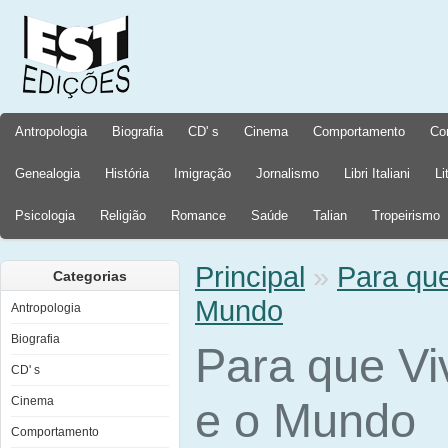
Antropologia
Biografia
CD' s
Cinema
Comportamento
Co
Genealogia
História
Imigração
Jornalismo
Libri Italiani
Li
Psicologia
Religião
Romance
Saúde
Talian
Tropeirismo
Principal
»
Para qu
Categorias
Mundo
Antropologia
Biografia
Para que V
CD' s
Cinema
e o Mundo
Comportamento