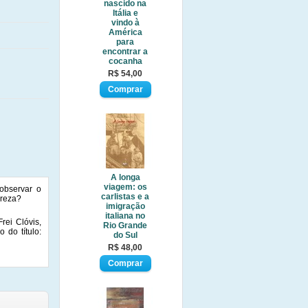
nascido na
Itália e
vindo à
América
para
encontrar a
cocanha
R$ 54,00
A longa
viagem: os
observar o
carlistas e a
breza?
imigração
italiana no
rei Clóvis,
Rio Grande
 do título:
do Sul
R$ 48,00