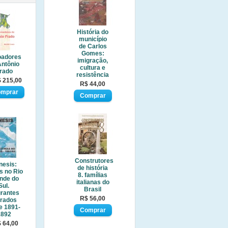
História do
município
de Carlos
Gomes:
oadores
imigração,
Antônio
cultura e
rado
resistência
 215,00
R$ 44,00
Construtores
nesis:
de história
s no Rio
8. famílias
nde do
italianas do
Sul.
Brasil
grantes
R$ 56,00
trados
e 1891-
1892
 64,00