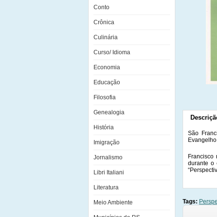
Conto
Crônica
Culinária
Curso/ Idioma
Economia
Educação
Filosofia
Genealogia
Descriçã
História
São Franc
Evangelho 
Imigração
Francisco 
Jornalismo
durante o 
“Perspecti
Libri Italiani
Literatura
Tags:
Perspe
Meio Ambiente