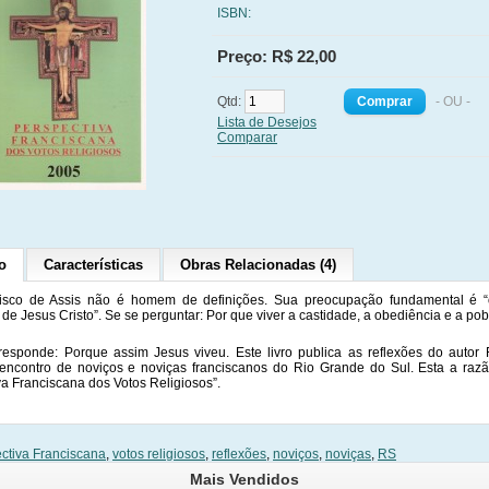
ISBN:
Preço: R$ 22,00
Qtd:
- OU -
Lista de Desejos
Comparar
o
Características
Obras Relacionadas (4)
isco de Assis não é homem de definições. Sua preocupação fundamental é “
de Jesus Cristo”. Se se perguntar: Por que viver a castidade, a obediência e a po
responde: Porque assim Jesus viveu. Este livro publica as reflexões do autor F
encontro de noviços e noviças franciscanos do Rio Grande do Sul. Esta a razão
va Franciscana dos Votos Religiosos”.
ctiva Franciscana
,
votos religiosos
,
reflexões
,
noviços
,
noviças
,
RS
Mais Vendidos