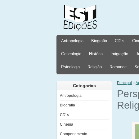
Antropologia
Biografia
CD' s
Cin
Genealogia
História
Imigração
J
Psicologia
Religião
Romance
Sa
Principal
»
A
Categorias
Pers
Antropologia
Reli
Biografia
CD' s
Cinema
Comportamento