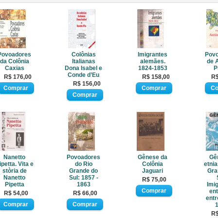
Povoadores
Colônias
Imigrantes
Pov
da Colônia
Italianas
alemães.
de 
Caxias
Dona Isabel e
1824-1853
P
Conde d’Eu
R$ 176,00
R$ 158,00
R$
R$ 156,00
Nanetto
Povoadores
Gênese da
Gê
ipetta. Vita e
do Rio
Colônia
etnia
stòria de
Grande do
Jaguari
Gra
Nanetto
Sul: 1857 -
R$ 75,00
Pipetta
1863
Imi
en
R$ 54,00
R$ 66,00
entr
R$