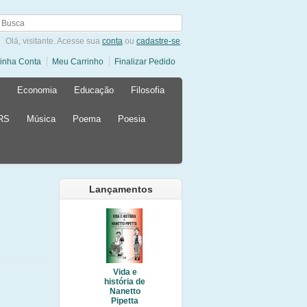
Olá, visitante. Acesse sua
conta
ou
cadastre-se
.
inha Conta
Meu Carrinho
Finalizar Pedido
Economia
Educação
Filosofia
 RS
Música
Poema
Poesia
Lançamentos
Vida e
história de
Nanetto
Pipetta