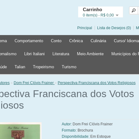
Carrinho
0 item(s) - R$ 0,00
Principal
Lista de Desejos (0)
M
ema
Comportamento
Conto
Crônica
Culinária
Curso/ Idioma
ornalismo
Libri Italiani
Literatura
Meio Ambiente
Municípios do
úde
Talian
Tropeirismo
Turismo
utores
»
Dom Frei Clóvis Frainer
»
Perspectiva Franciscana dos Votos Religiosos
pectiva Franciscana dos Votos
giosos
Autor:
Dom Frei Clóvis Frainer
Formato:
Brochura
Disponibilidade:
Em Estoque