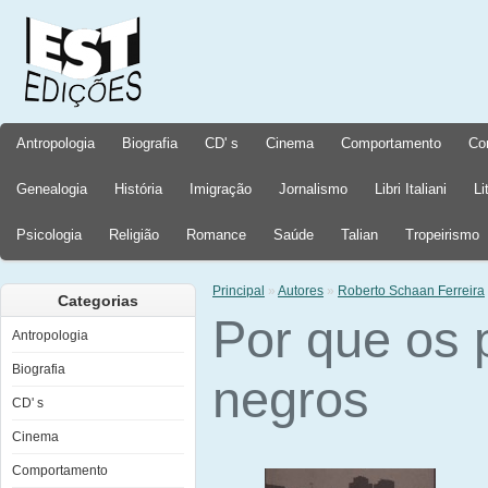
Antropologia
Biografia
CD' s
Cinema
Comportamento
Co
Genealogia
História
Imigração
Jornalismo
Libri Italiani
Li
Psicologia
Religião
Romance
Saúde
Talian
Tropeirismo
Principal
»
Autores
»
Roberto Schaan Ferreira
Categorias
Por que os
Antropologia
Biografia
negros
CD' s
Cinema
Comportamento