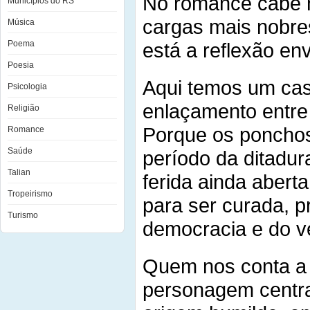
No romance cabe m
Municípios do RS
cargas mais nobres
Música
Poema
está a reflexão env
Poesia
Aqui temos um ca
Psicologia
enlaçamento entre 
Religião
Porque os ponchos
Romance
Saúde
período da ditadura
Talian
ferida ainda aberta
Tropeirismo
para ser curada, p
Turismo
democracia e do v
Quem nos conta a h
personagem centra