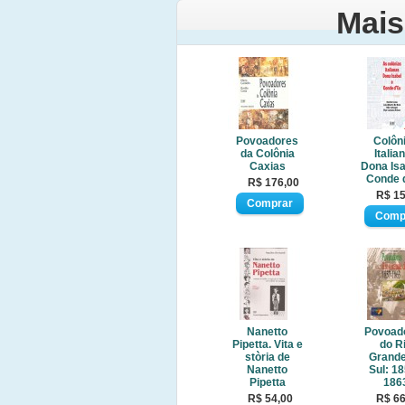
Mais
Povoadores
Colôn
da Colônia
Italia
Caxias
Dona Isa
Conde 
R$ 176,00
R$ 15
Nanetto
Povoad
Pipetta. Vita e
do R
stòria de
Grande
Nanetto
Sul: 18
Pipetta
186
R$ 54,00
R$ 66