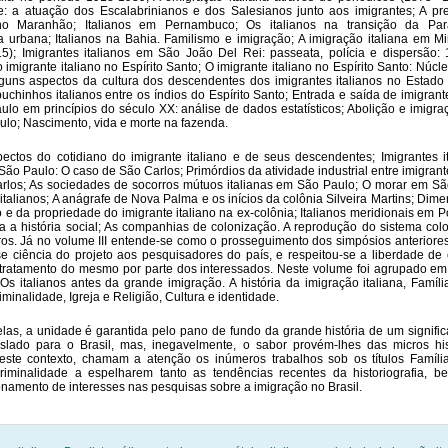
de: a atuação dos Escalabrinianos e dos Salesianos junto aos imigrantes; A p
 no Maranhão; Italianos em Pernambuco; Os italianos na transição da Pa
a urbana; Italianos na Bahia. Familismo e imigração; A imigração italiana em M
5); Imigrantes italianos em São João Del Rei: passeata, polícia e dispersão:
 imigrante italiano no Espírito Santo; O imigrante italiano no Espírito Santo: Núcl
lguns aspectos da cultura dos descendentes dos imigrantes italianos no Estado 
uchinhos italianos entre os índios do Espírito Santo; Entrada e saída de imigrante
lo em princípios do século XX: análise de dados estatísticos; Abolição e imigraç
lo; Nascimento, vida e morte na fazenda.
ectos do cotidiano do imigrante italiano e de seus descendentes; Imigrantes i
 São Paulo: O caso de São Carlos; Primórdios da atividade industrial entre imigrant
los; As sociedades de socorros mútuos italianas em São Paulo; O morar em S
italianos; A anágrafe de Nova Palma e os inícios da colônia Silveira Martins; Dime
o e da propriedade do imigrante italiano na ex-colônia; Italianos meridionais em Po
a a história social; As companhias de colonização. A reprodução do sistema colo
ros. Já no volume III entende-se como o prosseguimento dos simpósios anteriore
se ciência do projeto aos pesquisadores do país, e respeitou-se a liberdade de
tratamento do mesmo por parte dos interessados. Neste volume foi agrupado em
 Os italianos antes da grande imigração. A história da imigração italiana, Famíli
minalidade, Igreja e Religião, Cultura e identidade.
las, a unidade é garantida pelo pano de fundo da grande história de um signific
nslado para o Brasil, mas, inegavelmente, o sabor provém-lhes das micros hi
este contexto, chamam a atenção os inúmeros trabalhos sob os títulos Famíli
riminalidade a espelharem tanto as tendências recentes da historiografia, 
namento de interesses nas pesquisas sobre a imigração no Brasil.