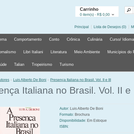
Carrinho
0 item(s) - R$ 0,00
Principal
Lista de Desejos (0)
M
ema
Comportamento
Conto
Crônica
Culinária
Curso/ Idioma
ornalismo
Libri Italiani
Literatura
Meio Ambiente
Municípios do
úde
Talian
Tropeirismo
Turismo
utores
»
Luis Alberto De Boni
»
Presença Italiana no Brasil. Vol. II e III
nça Italiana no Brasil. Vol. II e I
Autor:
Luis Alberto De Boni
Formato:
Brochura
Disponibilidade:
Em Estoque
ISBN: