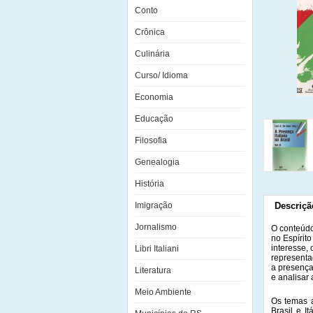
Conto
Crônica
Culinária
Curso/ Idioma
Economia
Educação
Filosofia
Genealogia
História
Imigração
Descriçã
Jornalismo
O conteúdo
no Espírit
interesse,
Libri Italiani
representa
a presença
Literatura
e analisar
Meio Ambiente
Os temas a
Brasil e I