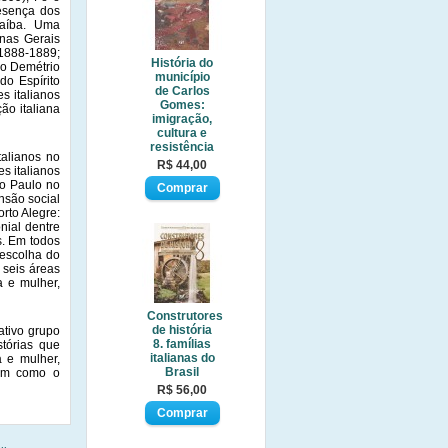
resença dos
raíba. Uma
inas Gerais
 1888-1889;
História do
eo Demétrio
município
do Espírito
de Carlos
s italianos
Gomes:
ão italiana
imigração,
cultura e
resistência
talianos no
R$ 44,00
es italianos
ão Paulo no
nsão social
rto Alegre:
nial dentre
s. Em todos
 escolha do
 seis áreas
a e mulher,
Construtores
de história
ativo grupo
8. famílias
stórias que
italianas do
a e mulher,
Brasil
bem como o
R$ 56,00