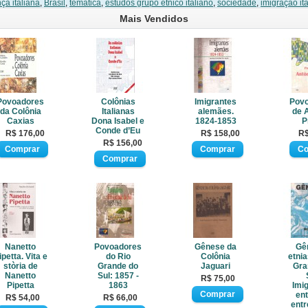
ça italiana
,
Brasil
,
temática
,
estudos grupo étnico italiano
,
sociedade
,
imigração it
Mais Vendidos
Povoadores
Colônias
Imigrantes
Pov
da Colônia
Italianas
alemães.
de 
Caxias
Dona Isabel e
1824-1853
P
Conde d’Eu
R$ 176,00
R$ 158,00
R$
R$ 156,00
Nanetto
Povoadores
Gênese da
Gê
ipetta. Vita e
do Rio
Colônia
etnia
stòria de
Grande do
Jaguari
Gra
Nanetto
Sul: 1857 -
R$ 75,00
Pipetta
1863
Imi
en
R$ 54,00
R$ 66,00
entr