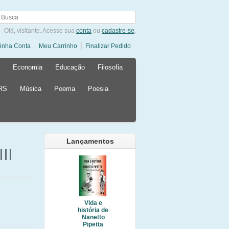
Olá, visitante. Acesse sua
conta
ou
cadastre-se
.
inha Conta
Meu Carrinho
Finalizar Pedido
Economia
Educação
Filosofia
 RS
Música
Poema
Poesia
Lançamentos
II
Vida e
história de
Nanetto
Pipetta