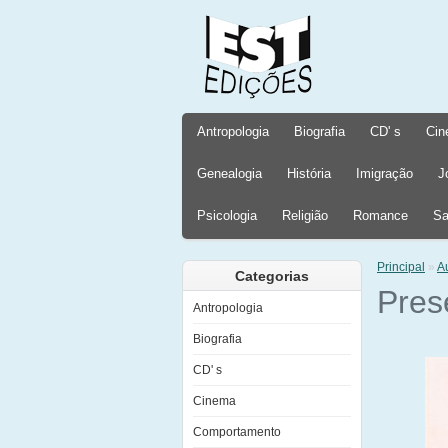
Antropologia
Biografia
CD' s
Cin
Genealogia
História
Imigração
J
Psicologia
Religião
Romance
Sa
Principal
»
A
Categorias
Prese
Antropologia
Biografia
CD' s
Cinema
Comportamento