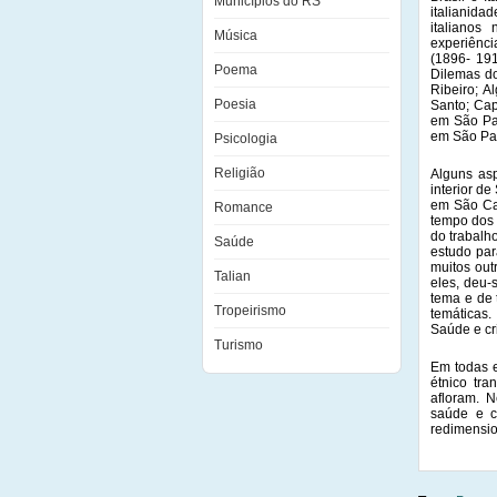
Municípios do RS
italianida
italianos
Música
experiênci
(1896- 191
Poema
Dilemas do
Ribeiro; A
Poesia
Santo; Cap
em São Pau
em São Pau
Psicologia
Religião
Alguns asp
interior de
em São Car
Romance
tempo dos 
do trabalh
Saúde
estudo par
muitos out
Talian
eles, deu-
tema e de 
Tropeirismo
temáticas.
Saúde e cri
Turismo
Em todas e
étnico tra
afloram. N
saúde e c
redimensio