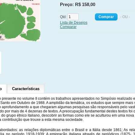
Preço: R$ 158,00
Qtd:
- OU -
Lista de Desejos
Comparar
o
Características
 presente no volume II contém os trabalhos apresentados no Simpósio realizado e
o Santo em Outubro de 1988. A amplidão da temática, os estudos que sempre mais 
 o aprofundamento a que chegaram algumas pesquisas são responsáveis pelo vast
do por mais de 4 dezenas de textos. A preocupação fundamental destes textos foi 
 do grupo étnico italiano, descobrir as formas como ele se aculturou em uma nov
 a contribuição que trouxe a esta mesma sociedade.
bordados: as relações diplomáticas entre o Brasil e a Itália desde 1861; As rel
tália no período 1918-1939; A emigração italiana através de periódicos (1875- 