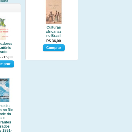
aliana
Culturas
africanas
no Brasil
R$ 36,00
oadores
Antônio
rado
 215,00
nesis:
s no Rio
nde do
Sul.
grantes
trados
e 1891-