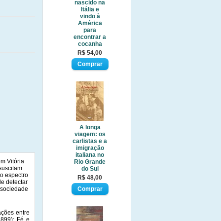
nascido na
Itália e
vindo à
América
para
encontrar a
cocanha
R$ 54,00
A longa
viagem: os
carlistas e a
imigração
italiana no
m Vitória
Rio Grande
suscitam
do Sul
o espectro
R$ 48,00
de detectar
a sociedade
ações entre
1899); Fé e