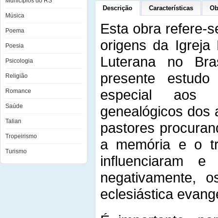
Municípios do RS
Descrição
Características
Ob
Música
Esta obra refere-s
Poema
origens da Igreja
Poesia
Luterana no Bra
Psicologia
presente estud
Religião
especial aos 
Romance
Saúde
genealógicos dos
Talian
pastores procuran
Tropeirismo
a memória e o t
Turismo
influenciaram e
negativamente, os
eclesiástica evang