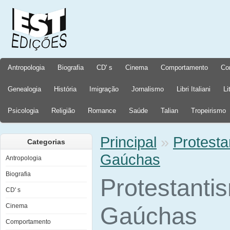
Antropologia
Biografia
CD' s
Cinema
Comportamento
Co
Genealogia
História
Imigração
Jornalismo
Libri Italiani
Li
Psicologia
Religião
Romance
Saúde
Talian
Tropeirismo
Principal
»
Protesta
Categorias
Gaúchas
Antropologia
Biografia
Protestanti
CD' s
Cinema
Gaúchas
Comportamento