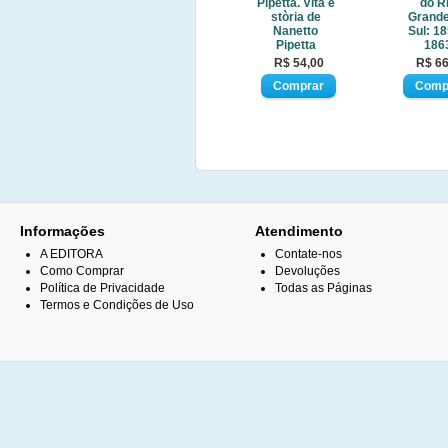
Pipetta. Vita e
do R
stòria de
Grande
Nanetto
Sul: 18
Pipetta
186
R$ 54,00
R$ 66
Informações
Atendimento
A EDITORA
Contate-nos
Como Comprar
Devoluções
Política de Privacidade
Todas as Páginas
Termos e Condições de Uso