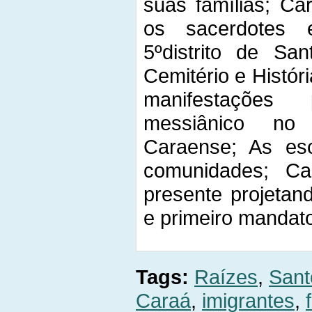
suas famílias; Ca
os sacerdotes 
5ºdistrito de San
Cemitério e Histó
manifestações 
messiânico no
Caraense; As es
comunidades; C
presente projetan
e primeiro mandato
Tags:
Raízes
,
Sant
Caraá
,
imigrantes
,