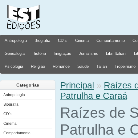
Antropologia
Biografia
CD' s
Cinema
Comportamento
Co
Genealogia
História
Imigração
Jornalismo
Libri Italiani
Li
Psicologia
Religião
Romance
Saúde
Talian
Tropeirismo
Principal
»
Raízes d
Categorias
Patrulha e Caraá
Antropologia
Biografia
Raízes de S
CD' s
Cinema
Patrulha e 
Comportamento