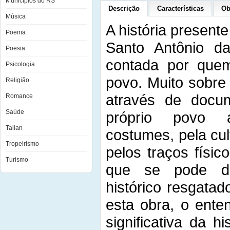
Municípios do RS
Descrição
Características
Ob
Música
A história presente 
Poema
Santo Antônio d
Poesia
contada por quem
Psicologia
povo. Muito sobre 
Religião
através de docum
Romance
Saúde
próprio povo a
Talian
costumes, pela cult
Tropeirismo
pelos traços físico
Turismo
que se pode de
histórico resgatado
esta obra, o ente
significativa da h