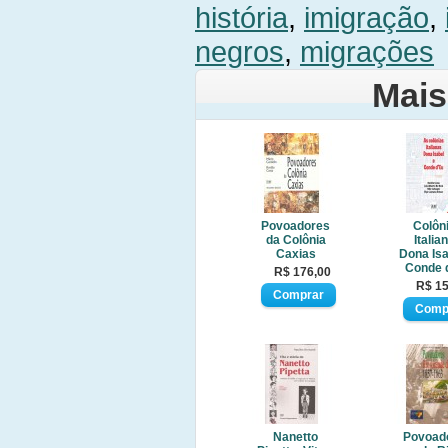
história
,
imigração
,
negros
,
migrações
Mais
Povoadores
Colôn
da Colônia
Italia
Caxias
Dona Isa
Conde 
R$ 176,00
R$ 15
Nanetto
Povoad