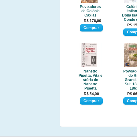
Povoadores
Colôn
da Colônia
Italia
Caxias
Dona Isa
Conde 
R$ 176,00
R$ 15
Nanetto
Povoad
Pipetta. Vita e
do R
stòria de
Grande
Nanetto
Sul: 18
Pipetta
186
R$ 54,00
R$ 66