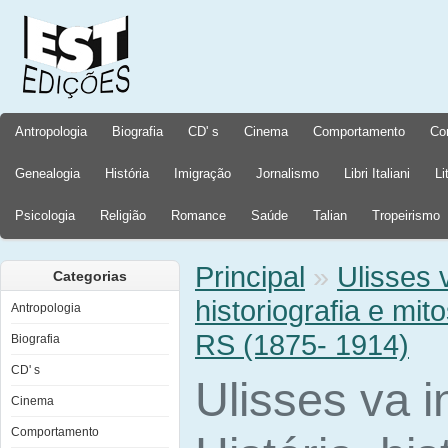
Antropologia
Biografia
CD' s
Cinema
Comportamento
Co
Genealogia
História
Imigração
Jornalismo
Libri Italiani
Li
Psicologia
Religião
Romance
Saúde
Talian
Tropeirismo
Principal
»
Ulisses 
Categorias
historiografia e mit
Antropologia
RS (1875- 1914)
Biografia
CD' s
Ulisses va i
Cinema
Comportamento