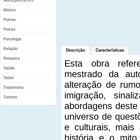
Municípios do RS
Música
Poema
Poesia
Psicologia
Religião
Descrição
Características
Romance
Esta obra refer
Saúde
mestrado da aut
Talian
alteração de rumo
Tropeirismo
imigração, sinal
Turismo
abordagens deste 
universo de quest
e culturais, mais
história e o mit