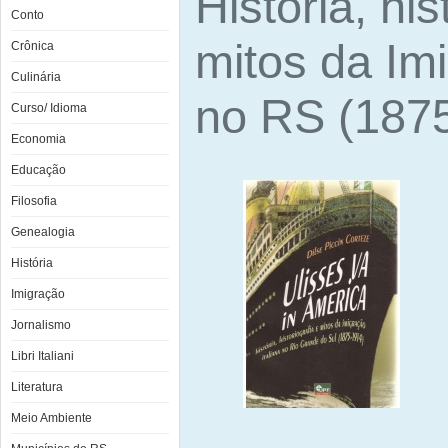
História, his
Conto
mitos da Imi
Crônica
Culinária
no RS (1875
Curso/ Idioma
Economia
Educação
Filosofia
Genealogia
História
Imigração
Jornalismo
Libri Italiani
Literatura
Meio Ambiente