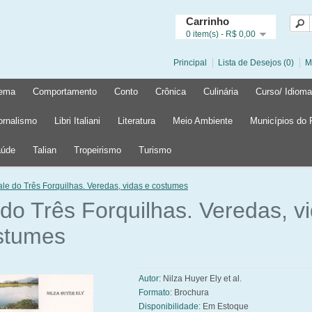
Carrinho
0 item(s) - R$ 0,00
Principal
Lista de Desejos (0)
M
ema
Comportamento
Conto
Crônica
Culinária
Curso/ Idioma
ornalismo
Libri Italiani
Literatura
Meio Ambiente
Municípios do
úde
Talian
Tropeirismo
Turismo
ale do Três Forquilhas. Veredas, vidas e costumes
 do Três Forquilhas. Veredas, v
stumes
Autor:
Nilza Huyer Ely et al.
Formato:
Brochura
Disponibilidade:
Em Estoque