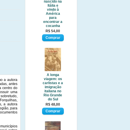
nascido na
Itália e
vindo à
América
para
encontrar a
cocanha
R$ 54,00
A longa
viagem: os
mo a autora
carlistas e a
adas, antes
imigração
a centro do
italiana no
ossuir uma
Rio Grande
 sobretudo,
do Sul
Forquilhas,
s, a autora
R$ 48,00
egião, para
 documentos
municípios