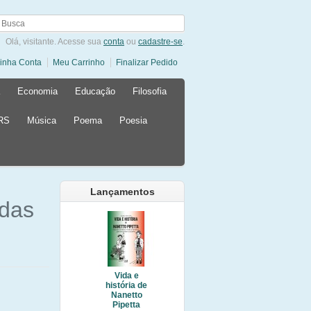
Olá, visitante. Acesse sua
conta
ou
cadastre-se
.
inha Conta
Meu Carrinho
Finalizar Pedido
Economia
Educação
Filosofia
 RS
Música
Poema
Poesia
Lançamentos
idas
Vida e
história de
Nanetto
Pipetta