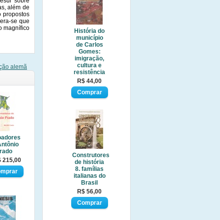
esul sobre
as, além de
o propostos
pera-se que
o magnífico
História do
município
de Carlos
Gomes:
imigração,
cultura e
ação alemã
resistência
R$ 44,00
oadores
Antônio
rado
Construtores
 215,00
de história
8. famílias
italianas do
Brasil
R$ 56,00