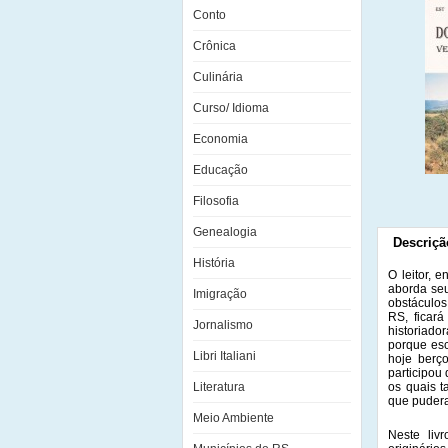
Conto
Crônica
Culinária
Curso/ Idioma
Economia
Educação
Filosofia
Genealogia
Descriçã
História
O leitor, 
aborda seu
Imigração
obstáculos
RS, ficar
Jornalismo
historiado
porque esc
Libri Italiani
hoje berço
participou
Literatura
os quais t
que pudera
Meio Ambiente
Neste liv