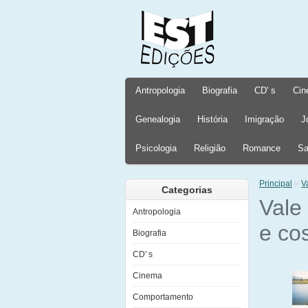
Antropologia
Biografia
CD' s
Cin
Genealogia
História
Imigração
J
Psicologia
Religião
Romance
Sa
Principal
»
V
Categorias
Vale
Antropologia
e co
Biografia
CD' s
Cinema
Comportamento