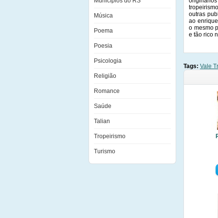
Municípios do RS
originári
tropeirism
outras pub
Música
ao enrique
o mesmo po
Poema
e tão rico
Poesia
Psicologia
Tags:
Vale T
Religião
Romance
Saúde
Talian
Tropeirismo
Turismo