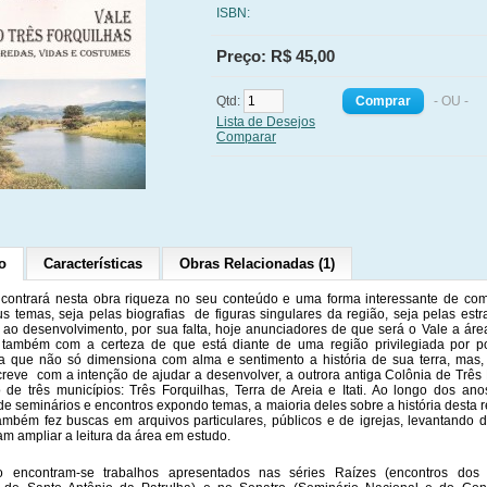
ISBN:
Preço: R$ 45,00
Qtd:
- OU -
Lista de Desejos
Comparar
o
Características
Obras Relacionadas (1)
encontrará nesta obra riqueza no seu conteúdo e uma forma interessante de co
s temas, seja pelas biografias de figuras singulares da região, seja pelas estr
 ao desenvolvimento, por sua falta, hoje anunciadores de que será o Vale a áre
á também com a certeza de que está diante de uma região privilegiada por p
ra que não só dimensiona com alma e sentimento a história de sua terra, mas,
reve com a intenção de ajudar a desenvolver, a outrora antiga Colônia de Três 
 de três municípios: Três Forquilhas, Terra de Areia e Itati. Ao longo dos ano
 de seminários e encontros expondo temas, a maioria deles sobre a história desta r
ambém fez buscas em arquivos particulares, públicos e de igrejas, levantando
m ampliar a leitura da área em estudo.
ro encontram-se trabalhos apresentados nas séries Raízes (encontros dos 