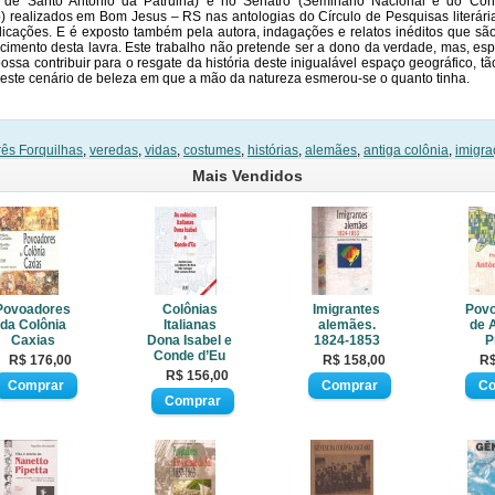
os de Santo Antônio da Patrulha) e no Senatro (Seminário Nacional e do Con
o) realizados em Bom Jesus – RS nas antologias do Círculo de Pesquisas literári
licações. E é exposto também pela autora, indagações e relatos inéditos que sã
cimento desta lavra. Este trabalho não pretende ser a dono da verdade, mas, es
ssa contribuir para o resgate da história deste inigualável espaço geográfico, tã
 neste cenário de beleza em que a mão da natureza esmerou-se o quanto tinha.
rês Forquilhas
,
veredas
,
vidas
,
costumes
,
histórias
,
alemães
,
antiga colônia
,
imigr
Mais Vendidos
Povoadores
Colônias
Imigrantes
Pov
da Colônia
Italianas
alemães.
de 
Caxias
Dona Isabel e
1824-1853
P
Conde d’Eu
R$ 176,00
R$ 158,00
R$
R$ 156,00